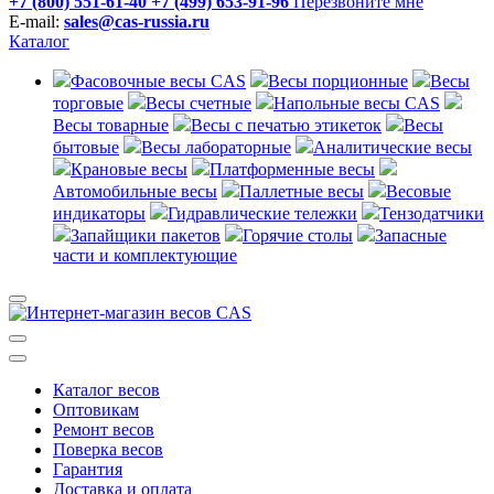
+7 (800) 551-61-40
+7 (499) 653-91-96
Перезвоните мне
E-mail:
sales@cas-russia.ru
Каталог
Фасовочные весы CAS
Весы порционные
Весы
торговые
Весы счетные
Напольные весы CAS
Весы товарные
Весы с печатью этикеток
Весы
бытовые
Весы лабораторные
Аналитические весы
Крановые весы
Платформенные весы
Автомобильные весы
Паллетные весы
Весовые
индикаторы
Гидравлические тележки
Тензодатчики
Запайщики пакетов
Горячие столы
Запасные
части и комплектующие
Каталог весов
Оптовикам
Ремонт весов
Поверка весов
Гарантия
Доставка и оплата