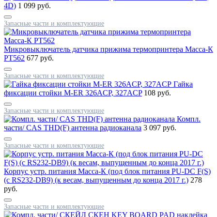
4D)
1 099 руб.
Запасные части и комплектующие
Микровыключатель датчика прижима термопринтера Масса-К
РТ562
677 руб.
Запасные части и комплектующие
Гайка
фиксации стойки M-ER 326ACP, 327ACP
108 руб.
Запасные части и комплектующие
Компл.
части/ CAS THD(F) антенна радиоканала
3 097 руб.
Запасные части и комплектующие
Корпус устр. питания Масса-К (под блок питания PU-DC F(S)
(с RS232-DB9) (к весам, выпущенным до конца 2017 г.)
278
руб.
Запасные части и комплектующие