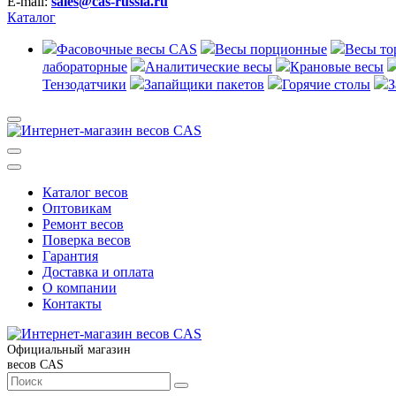
E-mail:
sales@cas-russia.ru
Каталог
Фасовочные весы CAS
Весы порционные
Весы то
лабораторные
Аналитические весы
Крановые весы
Тензодатчики
Запайщики пакетов
Горячие столы
З
Каталог весов
Оптовикам
Ремонт весов
Поверка весов
Гарантия
Доставка и оплата
О компании
Контакты
Официальный магазин
весов CAS