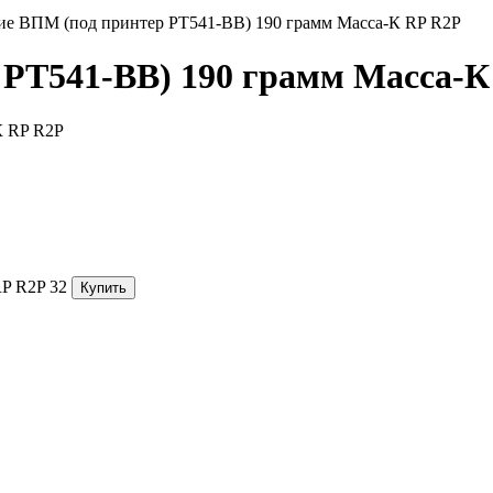
ие ВПМ (под принтер РТ541-BB) 190 грамм Масса-К RP R2P
 РТ541-BB) 190 грамм Масса-К
RP R2P
32
Купить