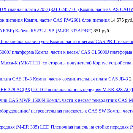
Компл. части/ CAS CAUW
Компл. части/ CAS RW2601 блок питания
14 575 руб
Кабель RS232-USB (M-ER 333AF/BF)
851 руб.
Компл. части к весам/ CAS PR-II накле
Компл. части к весам/ CAS CL5000J платформа
Корпус устройства
Компл. части/ соединительная плата CAS JB-3
2
Пленочная панель передняя M-ER 328 АС
Компл. части к весам/ тензодатчик CAS
Компл. част
Пленочная панель на стойке передняя 