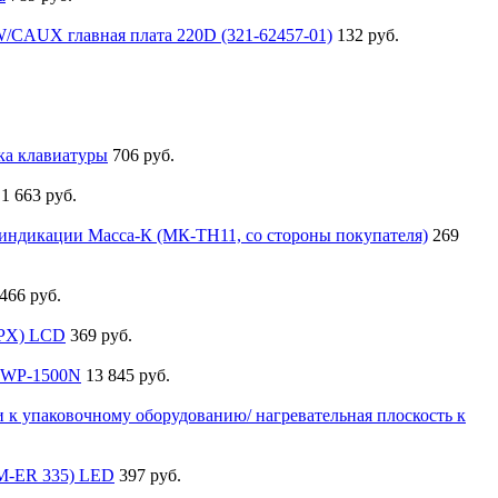
/CAUX главная плата 220D (321-62457-01)
132 руб.
.
йка клавиатуры
706 руб.
1 663 руб.
 индикации Масса-К (МК-ТН11, со стороны покупателя)
269
 466 руб.
(PX) LCD
369 руб.
 MWP-1500N
13 845 руб.
и к упаковочному оборудованию/ нагревательная плоскость к
(M-ER 335) LED
397 руб.