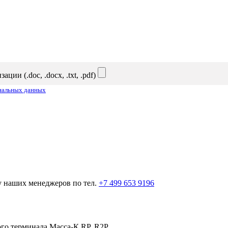
и (.doc, .docx, .txt, .pdf)
ональных данных
у наших менеджеров по тел.
+7 499 653 9196
ого терминала Масса-К RP, R2P