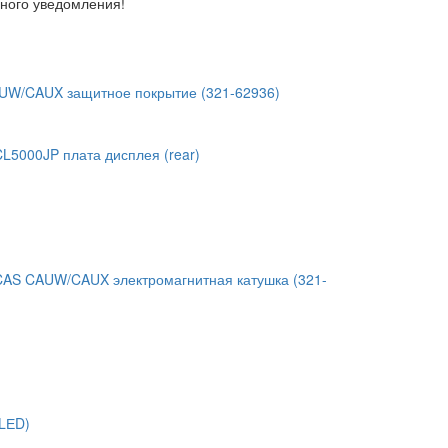
ьного уведомления!
AUW/CAUX защитное покрытие (321-62936)
CL5000JP плата дисплея (rear)
 CAS CAUW/CAUX электромагнитная катушка (321-
LЕD)