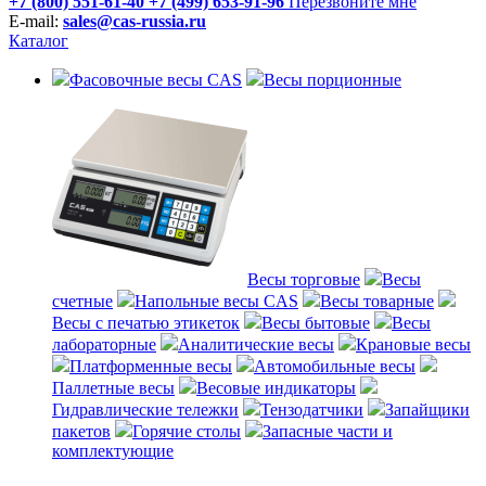
+7 (800) 551-61-40
+7 (499) 653-91-96
Перезвоните мне
E-mail:
sales@cas-russia.ru
Каталог
Фасовочные весы CAS
Весы порционные
Весы торговые
Весы
счетные
Напольные весы CAS
Весы товарные
Весы с печатью этикеток
Весы бытовые
Весы
лабораторные
Аналитические весы
Крановые весы
Платформенные весы
Автомобильные весы
Паллетные весы
Весовые индикаторы
Гидравлические тележки
Тензодатчики
Запайщики
пакетов
Горячие столы
Запасные части и
комплектующие