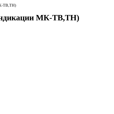
К-ТВ,ТН)
индикации МК-ТВ,ТН)