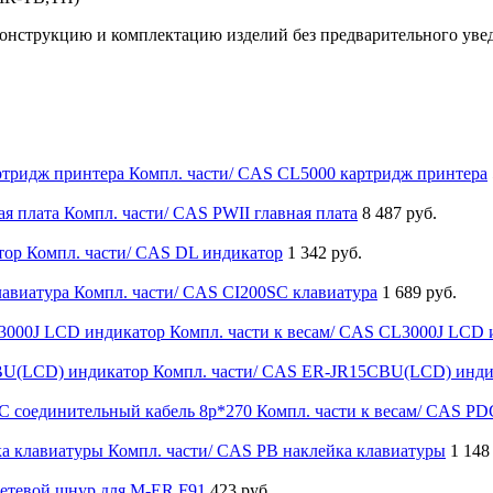
 конструкцию и комплектацию изделий без предварительного уве
Компл. части/ CAS CL5000 картридж принтера
Компл. части/ CAS PWII главная плата
8 487 руб.
Компл. части/ CAS DL индикатор
1 342 руб.
Компл. части/ CAS CI200SC клавиатура
1 689 руб.
Компл. части к весам/ CAS CL3000J LCD 
Компл. части/ CAS ER-JR15CBU(LCD) инди
Компл. части к весам/ CAS PD
Компл. части/ CAS PB наклейка клавиатуры
1 148
етевой шнур для M-ER F91
423 руб.