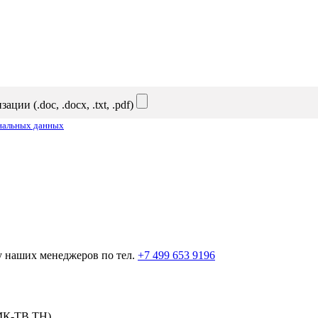
и (.doc, .docx, .txt, .pdf)
ональных данных
у наших менеджеров по тел.
+7 499 653 9196
МК-ТВ,ТН)