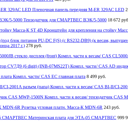
Пленочная панель передняя M-ER 329АС LED
2
Тензодатчик для СМАРТВЕС ВЭК/5-5000
18 672 руб
Кронштейн для крепления на стойку Масс
нца 2017 г.)
278 руб.
Компл. части к весам/ CAS CL5000J
Компл. части/ CAS AD индик
Компл. части/ CAS EC главная плата
8 499 руб.
Компл. части к весам/ CAS BI-II/CI-200
Компл. части к весам/ тензодатчик CAS
Розетка угловая платн. Масса-К MDN-6R
243 руб.
Материнская плата для ЭТА-05 СМАРТВЕС
999 9