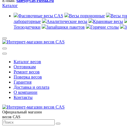
E-mail:
sales@cas-russia.ru
Каталог
Фасовочные весы CAS
Весы порционные
Весы то
лабораторные
Аналитические весы
Крановые весы
Тензодатчики
Запайщики пакетов
Горячие столы
З
Каталог весов
Оптовикам
Ремонт весов
Поверка весов
Гарантия
Доставка и оплата
О компании
Контакты
Официальный магазин
весов CAS