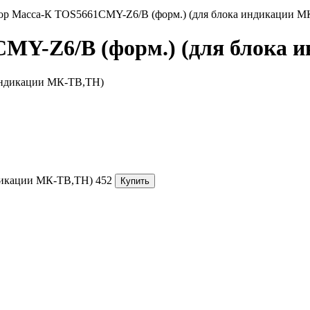
ор Масса-К TOS5661CMY-Z6/B (форм.) (для блока индикации М
MY-Z6/B (форм.) (для блока 
дикации МК-ТВ,ТН)
452
Купить