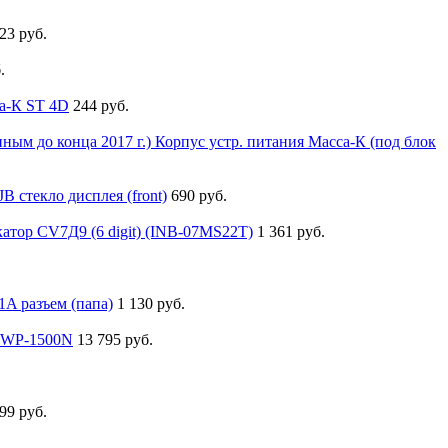
23 руб.
.
а-К ST 4D
244 руб.
Корпус устр. питания Масса-К (под блок
В стекло дисплея (front)
690 руб.
атор CV7Д9 (6 digit) (INB-07MS22T)
1 361 руб.
1A разъем (папа)
1 130 руб.
 MWP-1500N
13 795 руб.
99 руб.