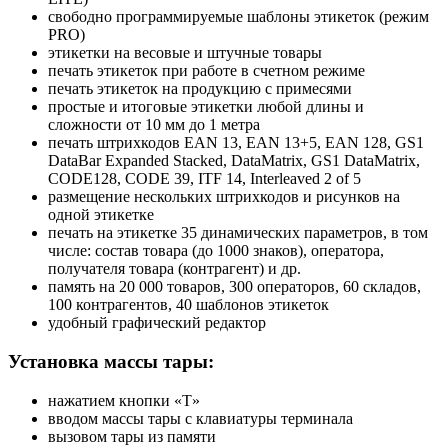
свободно программируемые шаблоны этикеток (режим
PRO)
этикетки на весовые и штучные товары
печать этикеток при работе в счетном режиме
печать этикеток на продукцию с примесями
простые и итоговые этикетки любой длины и
сложности от 10 мм до 1 метра
печать штрихкодов EAN 13, EAN 13+5, EAN 128, GS1
DataBar Expanded Stacked, DataMatrix, GS1 DataMatrix,
CODE128, CODE 39, ITF 14, Interleaved 2 of 5
размещение нескольких штрихкодов и рисунков на
одной этикетке
печать на этикетке 35 динамических параметров, в том
числе: состав товара (до 1000 знаков), оператора,
получателя товара (контрагент) и др.
память на 20 000 товаров, 300 операторов, 60 складов,
100 контрагентов, 40 шаблонов этикеток
удобный графический редактор
Установка массы тары:
нажатием кнопки «T»
вводом массы тары с клавиатуры терминала
вызовом тары из памяти