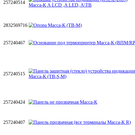
257240514
2832569716
257240467
257240515
257240424
257240407