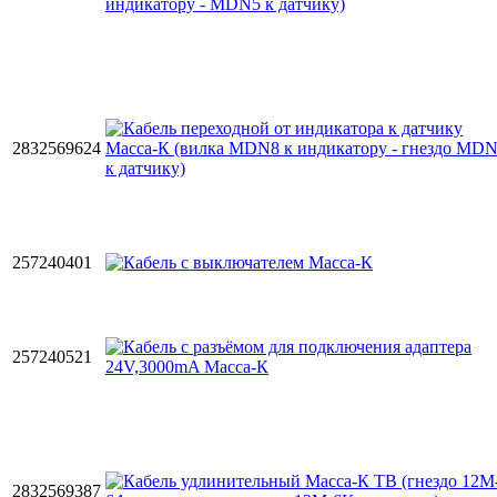
2832569624
257240401
257240521
2832569387