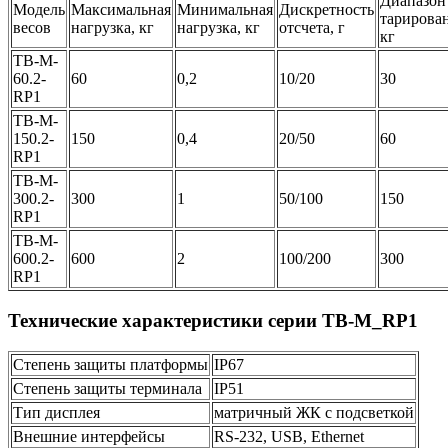
Диапазон
Модель
Максимальная
Минимальная
Дискретность
тарирова
весов
нагрузка, кг
нагрузка, кг
отсчета, г
кг
ТВ-M-
60.2-
60
0,2
10/20
30
RP1
ТВ-M-
150.2-
150
0,4
20/50
60
RP1
ТВ-M-
300.2-
300
1
50/100
150
RP1
ТВ-M-
600.2-
600
2
100/200
300
RP1
Технические характеристики серии TB-M_RP1
Степень защиты платформы
IP67
Степень защиты терминала
IP51
Тип дисплея
матричный ЖК с подсветкой
Внешние интерфейсы
RS-232, USB, Ethernet