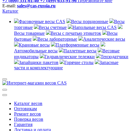
+7 (800) 551-61-40
+7 (499) 653-91-96
Перезвоните мне
E-mail:
sales@cas-russia.ru
Каталог
Фасовочные весы CAS
Весы порционные
Весы
торговые
Весы счетные
Напольные весы CAS
Весы товарные
Весы с печатью этикеток
Весы
бытовые
Весы лабораторные
Аналитические весы
Крановые весы
Платформенные весы
Автомобильные весы
Паллетные весы
Весовые
индикаторы
Гидравлические тележки
Тензодатчики
Запайщики пакетов
Горячие столы
Запасные
части и комплектующие
Каталог весов
Оптовикам
Ремонт весов
Поверка весов
Гарантия
Доставка и оплата