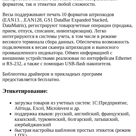
форматом, так и этикетки любой сложности.
Весы поддерживают печать 10 форматов штрихкодов
(EAN13…EAN128, GS1 DataBar Expanded Stacked,
DataMatrix), регистрируют товароучетные операции (продажа,
прием, отпуск, списание, инвентаризация). Легко
интегрируются в системы учета, в том числе в режиме
весового терминала сбора данных. Обеспечена возможность
подключения к весам сканера штрихкодов и выносного
промышленного индикатора. Обмен информацией с
внешними устройствами реализован по интерфейсам Ethernet
и RS-232, а также с помощью USB-flash накопителя.
Библиотека драйверов и прикладных программ
предоставляется бесплатно.
Этикетирование:
загрузка товаров из учетных систем: 1С:Предприятие,
Айтида, Excel, Microinvest и др.
поддержка языков: русский, английский, французский,
казахский, туркменский, болгарский, латышский,
азербайджанский
быстрая настройка шаблонов простых этикеток (режим
LITE)