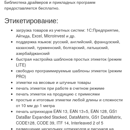
Библиотека драйверов и прикладных программ
предоставляется бесплатно.
Этикетирование:
загрузка товаров из учетных систем: 1С:Предприятие,
Айтида, Excel, Microinvest и др.
поддержка языков: русский, английский, французский,
казахский, туркменский, болгарский, латышский,
азербайджанский
быстрая настройка шаблонов простых этикеток (режим
LITE)
свободно программируемые шаблоны этикеток (режим
PRO)
этикетки на весовые и штучные товары
печать этикеток при работе в счетном режиме
печать этикеток на продукцию с примесями
простые и итоговые этикетки любой длины и сложности
от 10 мм до 1 метра
печать штрихкодов EAN 13, EAN 13+5, EAN 128, GS1
DataBar Expanded Stacked, DataMatrix, GS1 DataMatrix,
CODE128, CODE 39, ITF 14, Interleaved 2 of 5
размещение нескольких штрихкодов и рисунков на