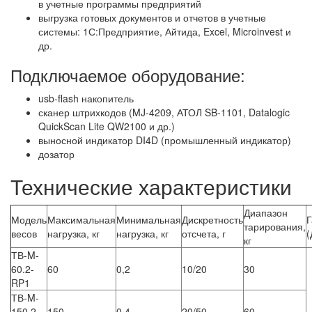
в учетные программы предприятий
выгрузка готовых документов и отчетов в учетные
системы: 1С:Предприятие, Айтида, Excel, Microinvest и
др.
Подключаемое оборудование:
usb-flash накопитель
сканер штрихкодов (MJ-4209, АТОЛ SB-1101, Datalogic
QuickScan Lite QW2100 и др.)
выносной индикатор DI4D (промышленный индикатор)
дозатор
Технические характеристики
Диапазон
Модель
Максимальная
Минимальная
Дискретность
Г
тарирования,
весов
нагрузка, кг
нагрузка, кг
отсчета, г
(
кг
ТВ-M-
60.2-
60
0,2
10/20
30
RP1
ТВ-M-
150.2-
150
0,4
20/50
60