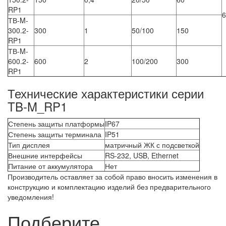
RP1
6
ТВ-M-
300.2-
300
1
50/100
150
RP1
ТВ-M-
600.2-
600
2
100/200
300
RP1
Технические характеристики серии
TB-M_RP1
Степень защиты платформы
IP67
Степень защиты терминала
IP51
Тип дисплея
матричный ЖК с подсветкой
Внешние интерфейсы
RS-232, USB, Ethernet
Питание от аккумулятора
Нет
Производитель оставляет за собой право вносить изменения в
конструкцию и комплектацию изделий без предварительного
уведомления!
Подберите