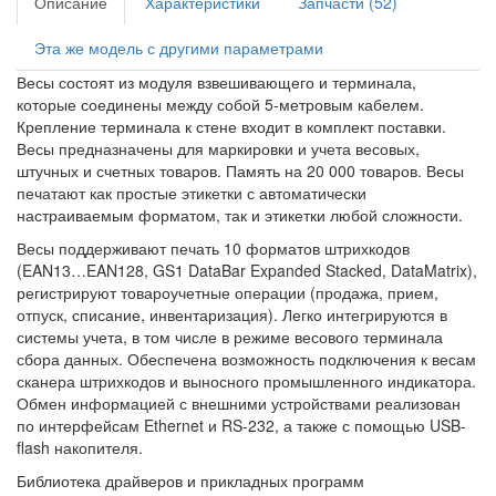
Описание
Характеристики
Запчасти (52)
Эта же модель с другими параметрами
Весы состоят из модуля взвешивающего и терминала,
которые соединены между собой 5-метровым кабелем.
Крепление терминала к стене входит в комплект поставки.
Весы предназначены для маркировки и учета весовых,
штучных и счетных товаров. Память на 20 000 товаров. Весы
печатают как простые этикетки с автоматически
настраиваемым форматом, так и этикетки любой сложности.
Весы поддерживают печать 10 форматов штрихкодов
(EAN13…EAN128, GS1 DataBar Expanded Stacked, DataMatrix),
регистрируют товароучетные операции (продажа, прием,
отпуск, списание, инвентаризация). Легко интегрируются в
системы учета, в том числе в режиме весового терминала
сбора данных. Обеспечена возможность подключения к весам
сканера штрихкодов и выносного промышленного индикатора.
Обмен информацией с внешними устройствами реализован
по интерфейсам Ethernet и RS-232, а также с помощью USB-
flash накопителя.
Библиотека драйверов и прикладных программ