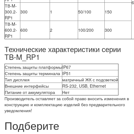
6
ТВ-M-
300.2-
300
1
50/100
150
RP1
ТВ-M-
600.2-
600
2
100/200
300
RP1
Технические характеристики серии
TB-M_RP1
Степень защиты платформы
IP67
Степень защиты терминала
IP51
Тип дисплея
матричный ЖК с подсветкой
Внешние интерфейсы
RS-232, USB, Ethernet
Питание от аккумулятора
Нет
Производитель оставляет за собой право вносить изменения в
конструкцию и комплектацию изделий без предварительного
уведомления!
Подберите