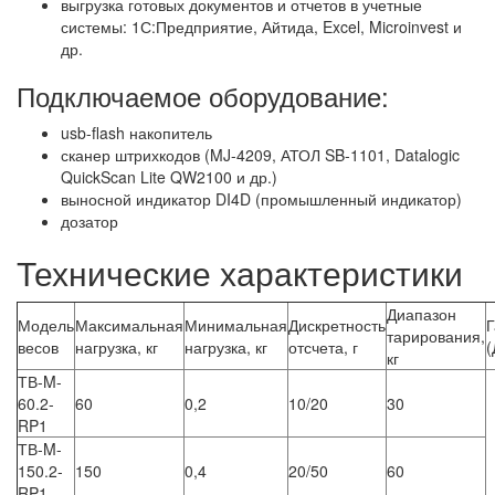
выгрузка готовых документов и отчетов в учетные
системы: 1С:Предприятие, Айтида, Excel, Microinvest и
др.
Подключаемое оборудование:
usb-flash накопитель
сканер штрихкодов (MJ-4209, АТОЛ SB-1101, Datalogic
QuickScan Lite QW2100 и др.)
выносной индикатор DI4D (промышленный индикатор)
дозатор
Технические характеристики
Диапазон
Модель
Максимальная
Минимальная
Дискретность
Г
тарирования,
весов
нагрузка, кг
нагрузка, кг
отсчета, г
(
кг
ТВ-M-
60.2-
60
0,2
10/20
30
RP1
ТВ-M-
150.2-
150
0,4
20/50
60
RP1