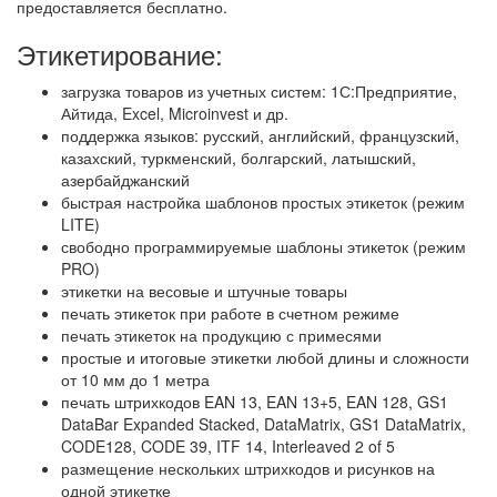
предоставляется бесплатно.
Этикетирование:
загрузка товаров из учетных систем: 1С:Предприятие,
Айтида, Excel, Microinvest и др.
поддержка языков: русский, английский, французский,
казахский, туркменский, болгарский, латышский,
азербайджанский
быстрая настройка шаблонов простых этикеток (режим
LITE)
свободно программируемые шаблоны этикеток (режим
PRO)
этикетки на весовые и штучные товары
печать этикеток при работе в счетном режиме
печать этикеток на продукцию с примесями
простые и итоговые этикетки любой длины и сложности
от 10 мм до 1 метра
печать штрихкодов EAN 13, EAN 13+5, EAN 128, GS1
DataBar Expanded Stacked, DataMatrix, GS1 DataMatrix,
CODE128, CODE 39, ITF 14, Interleaved 2 of 5
размещение нескольких штрихкодов и рисунков на
одной этикетке