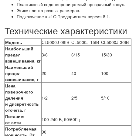
Пластиковый водонепроницаемый прозрачный кожух.
Этикет-лента разных размеров.
Подключение к «1С:Предприятие» версия 8.1.
Технические характеристики
Модель
CL5000J-06IB
CL5000J-15IB
CL5000J-30IB
Наибольший
предел
3/6
6/15
15/30
взвешивания, кг
Наименьший
предел
20
40
100
взвешивания, г
Цена
поверочного
деления
1/2
2/5
5/10
и дискретность
отсчета, г
Питание:
100-240 В, 50/60Гц
от сети
Потребляемая
90
мощность, Вт