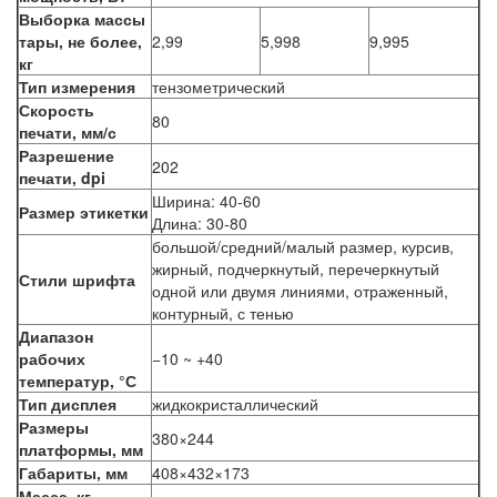
Выборка массы
тары, не более,
2,99
5,998
9,995
кг
Тип измерения
тензометрический
Скорость
80
печати, мм/с
Разрешение
202
печати, dpi
Ширина: 40-60
Размер этикетки
Длина: 30-80
большой/средний/малый размер, курсив,
жирный, подчеркнутый, перечеркнутый
Стили шрифта
одной или двумя линиями, отраженный,
контурный, с тенью
Диапазон
рабочих
−10 ~ +40
температур, °С
Тип дисплея
жидкокристаллический
Размеры
380×244
платформы, мм
Габариты, мм
408×432×173
Масса, кг,