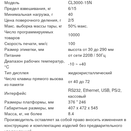
Модель
CL3000-15N
Предел взвешивания, кг
6/15
Минимальная нагрузка, г
40
Цена поверочного деления, г
2/5
Макс. выборка массы тары, кг
50% макс.
Число программируемых
10000
товаров
Скорость печати, мм/с
100
Размер этикетки, мм
высота от 30 до 290 мм
Питание
от сети 220В / 50Гц
Диапазон рабочих температур,
-10 ~ +40
°C
Тип дисплея
жидкокристаллический
Число клавиш прямого вызова
от 40 до 72
из памяти
RS232, Ethernet, USB, PS/2,
Интерфейс
кассовый
Размеры платформы, мм
376 * 246
Габаритные размеры, мм
407 x 472 x 545
Масса, кг, не более
8.4
Производитель оставляет за собой право вносить изменения в
конструкцию и комплектацию изделий без предварительного
уведомления!