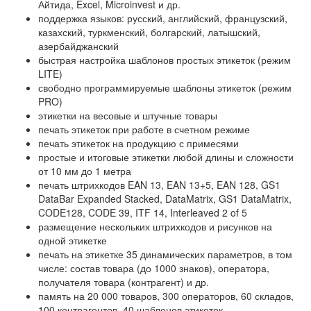
Айтида, Excel, Microinvest и др.
поддержка языков: русский, английский, французский,
казахский, туркменский, болгарский, латышский,
азербайджанский
быстрая настройка шаблонов простых этикеток (режим
LITE)
свободно программируемые шаблоны этикеток (режим
PRO)
этикетки на весовые и штучные товары
печать этикеток при работе в счетном режиме
печать этикеток на продукцию с примесями
простые и итоговые этикетки любой длины и сложности
от 10 мм до 1 метра
печать штрихкодов EAN 13, EAN 13+5, EAN 128, GS1
DataBar Expanded Stacked, DataMatrix, GS1 DataMatrix,
CODE128, CODE 39, ITF 14, Interleaved 2 of 5
размещение нескольких штрихкодов и рисунков на
одной этикетке
печать на этикетке 35 динамических параметров, в том
числе: состав товара (до 1000 знаков), оператора,
получателя товара (контрагент) и др.
память на 20 000 товаров, 300 операторов, 60 складов,
100 контрагентов, 40 шаблонов этикеток