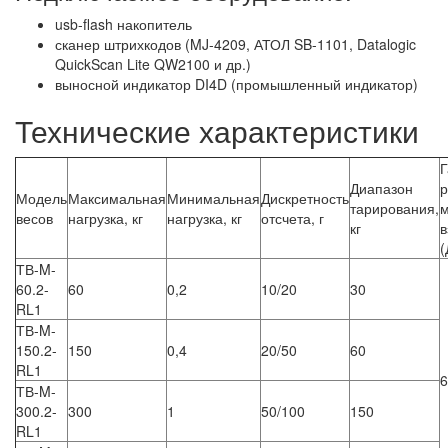
usb-flash накопитель
сканер штрихкодов (MJ-4209, АТОЛ SB-1101, Datalogic
QuickScan Lite QW2100 и др.)
выносной индикатор DI4D (промышленный индикатор)
Технические характеристики
Г
Диапазон
Модель
Максимальная
Минимальная
Дискретность
тарирования,
весов
нагрузка, кг
нагрузка, кг
отсчета, г
кг
(
ТВ-M-
60.2-
60
0,2
10/20
30
RL1
ТВ-M-
150.2-
150
0,4
20/50
60
RL1
6
ТВ-M-
300.2-
300
1
50/100
150
RL1