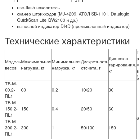
usb-flash накопитель
сканер штрихкодов (MJ-4209, АТОЛ SB-1101, Datalogic
QuickScan Lite QW2100 и др.)
выносной индикатор DI4D (промышленный индикатор)
Технические характеристики
Г
Диапазон
Модель
Максимальная
Минимальная
Дискретность
тарирования,
весов
нагрузка, кг
нагрузка, кг
отсчета, г
кг
(
ТВ-M-
60.2-
60
0,2
10/20
30
RL1
ТВ-M-
150.2-
150
0,4
20/50
60
RL1
6
ТВ-M-
300.2-
300
1
50/100
150
RL1