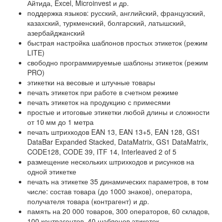
Айтида, Excel, Microinvest и др.
поддержка языков: русский, английский, французский,
казахский, туркменский, болгарский, латышский,
азербайджанский
быстрая настройка шаблонов простых этикеток (режим
LITE)
свободно программируемые шаблоны этикеток (режим
PRO)
этикетки на весовые и штучные товары
печать этикеток при работе в счетном режиме
печать этикеток на продукцию с примесями
простые и итоговые этикетки любой длины и сложности
от 10 мм до 1 метра
печать штрихкодов EAN 13, EAN 13+5, EAN 128, GS1
DataBar Expanded Stacked, DataMatrix, GS1 DataMatrix,
CODE128, CODE 39, ITF 14, Interleaved 2 of 5
размещение нескольких штрихкодов и рисунков на
одной этикетке
печать на этикетке 35 динамических параметров, в том
числе: состав товара (до 1000 знаков), оператора,
получателя товара (контрагент) и др.
память на 20 000 товаров, 300 операторов, 60 складов,
100 контрагентов, 40 шаблонов этикеток