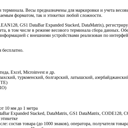
 терминала. Весы предназначены для маркировки и учета весовы
ваемым форматом, так и этикетки любой сложности.
N128, GS1 DataBar Expanded Stacked, DataMatrix), регистриру
ета, в том числе в режиме весового терминала сбора данных. О
формацией с внешними устройствами реализован по интерфейсам
 бесплатно.
да, Excel, Microinvest и др.
азахский, туркменский, болгарский, латышский, азербайджански
ITE)
RO)
т 10 мм до 1 метра
r Expanded Stacked, DataMatrix, GS1 DataMatrix, CODE128, CODE
 этикетке
ле: состав товара (до 1000 знаков), оператора, получателя товара