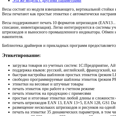
Эта же модель с другими параметрами
Весы состоят из модуля взвешивающего, вертикальной стойки и
Весы печатают как простые этикетки с автоматически настраи
Весы поддерживают печать 10 форматов штрихкодов (EAN13…EA
списание, инвентаризация). Легко интегрируются в системы уч
штрихкодов и выносного промышленного индикатора. Обмен ин
накопителя.
Библиотека драйверов и прикладных программ предоставляется
Этикетирование:
загрузка товаров из учетных систем: 1С:Предприятие, Айти
поддержка языков: русский, английский, французский, к
быстрая настройка шаблонов простых этикеток (режим L
свободно программируемые шаблоны этикеток (режим P
этикетки на весовые и штучные товары
печать этикеток при работе в счетном режиме
печать этикеток на продукцию с примесями
простые и итоговые этикетки любой длины и сложности о
печать штрихкодов EAN 13, EAN 13+5, EAN 128, GS1 DataBa
размещение нескольких штрихкодов и рисунков на одной
печать на этикетке 35 динамических параметров, в том чис