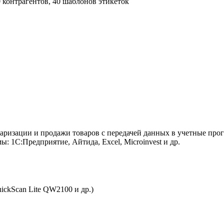
00 контрагентов, 40 шаблонов этикеток
таризации и продажи товаров с передачей данных в учетные пр
: 1С:Предприятие, Айтида, Excel, Microinvest и др.
ickScan Lite QW2100 и др.)