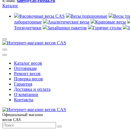
E-mail:
sales@cas-russia.ru
Каталог
Фасовочные весы CAS
Весы порционные
Весы то
лабораторные
Аналитические весы
Крановые весы
Тензодатчики
Запайщики пакетов
Горячие столы
З
Каталог весов
Оптовикам
Ремонт весов
Поверка весов
Гарантия
Доставка и оплата
О компании
Контакты
Официальный магазин
весов CAS