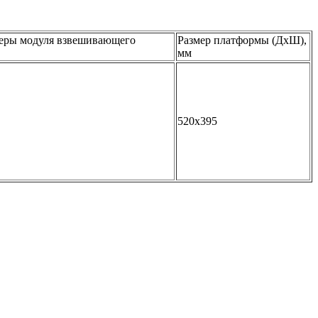
меры модуля взвешивающего
Размер платформы (ДхШ),
мм
520x395