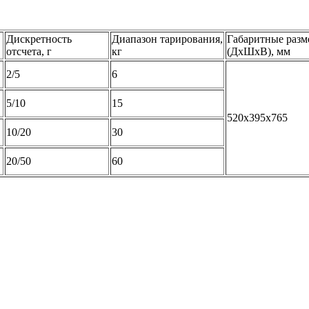
Дискретность
Диапазон тарирования,
Габаритные раз
отсчета, г
кг
(ДхШхВ), мм
2/5
6
5/10
15
520x395х765
10/20
30
20/50
60