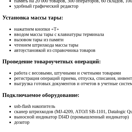
память на 20 000 товаров, 300 операторов, 60 складов, 1
удобный графический редактор
Установка массы тары:
нажатием кнопки «T»
вводом массы тары с клавиатуры терминала
вызовом тары из памяти
чтением штрихкода массы тары
автоустановкой из справочника товаров
Проведение товароучетных операций:
работа с весовыми, штучными и счетными товарами
регистрация операций приема, отпуска, списания, инвен
выгрузка готовых документов и отчетов в учетные системы
Подключаемое оборудование:
usb-flash накопитель
сканер штрихкодов (MJ-4209, АТОЛ SB-1101, Datalogic Qu
выносной индикатор DI4D (промышленный индикатор)
дозатор