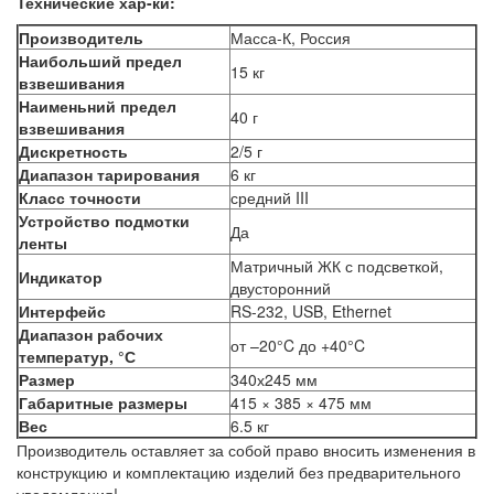
Технические хар-ки:
Производитель
Масса-К, Россия
Наибольший предел
15 кг
взвешивания
Наименьний предел
40 г
взвешивания
Дискретность
2/5 г
Диапазон тарирования
6 кг
Класс точности
средний III
Устройство подмотки
Да
ленты
Матричный ЖК с подсветкой,
Индикатор
двусторонний
Интерфейс
RS-232, USB, Ethernet
Диапазон рабочих
от –20°C до +40°C
температур, °С
Размер
340х245 мм
Габаритные размеры
415 × 385 × 475 мм
Вес
6.5 кг
Производитель оставляет за собой право вносить изменения в
конструкцию и комплектацию изделий без предварительного