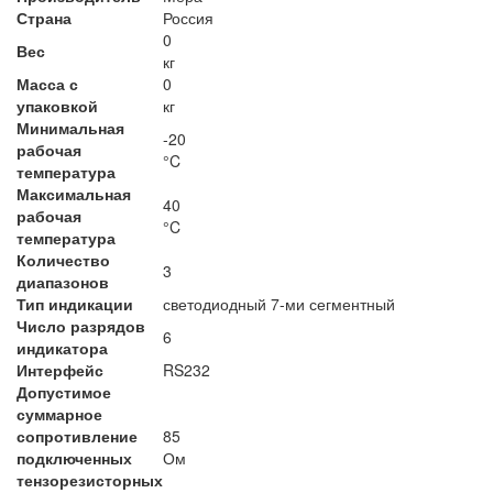
Страна
Россия
0
Вес
кг
Масса с
0
упаковкой
кг
Минимальная
-20
рабочая
°C
температура
Максимальная
40
рабочая
°C
температура
Количество
3
диапазонов
Тип индикации
светодиодный 7-ми сегментный
Число разрядов
6
индикатора
Интерфейс
RS232
Допустимое
суммарное
сопротивление
85
подключенных
Ом
тензорезисторных