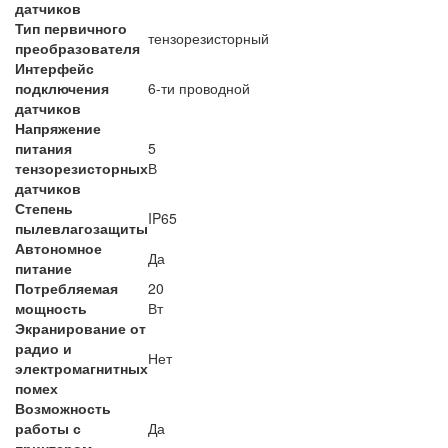
датчиков
Тип первичного
тензорезисторный
преобразователя
Интерфейс
подключения
6-ти проводной
датчиков
Напряжение
питания
5
тензорезисторных
В
датчиков
Степень
IP65
пылевлагозащиты
Автономное
Да
питание
Потребляемая
20
мощность
Вт
Экранирование от
радио и
Нет
электромагнитных
помех
Возможность
работы с
Да