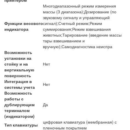
принтером
Многодиапазонный режим измерения
массы (3 диапазона);Дозирование (по
звуковому сигналу и управляющий
Функции весового
сигнал);Счетный режим;Режим
индикатора
суммирования;Режим взвешивания
животных;Тарирование (введение массы
тары взвешиванием и
вручную);Самодиагностика неиспра
Возможность
установки на
стойку и на
Нет
вертикальную
поверхность
Интеграция в
Нет
системы учета
Возможность
работы с
дублирующим
Да
терминалом
(индикатором)
цифровая клавиатура (мембранная) с
Тип клавиатуры
пленочным покрытием