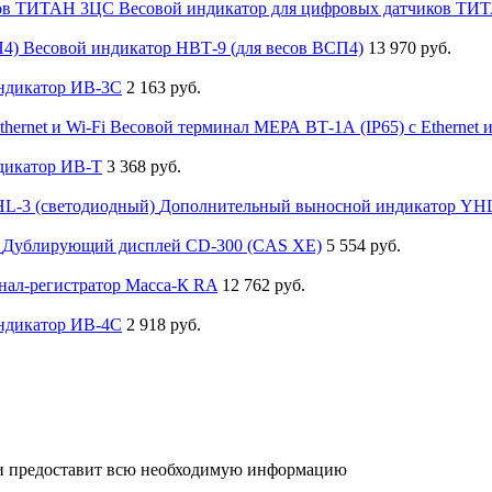
Весовой индикатор для цифровых датчиков Т
Весовой индикатор НВТ-9 (для весов ВСП4)
13 970 руб.
ндикатор ИВ-3С
2 163 руб.
Весовой терминал МЕРА ВТ-1А (IP65) с Ethernet и
дикатор ИВ-Т
3 368 руб.
Дополнительный выносной индикатор YHL
Дублирующий дисплей CD-300 (CAS XE)
5 554 руб.
нал-регистратор Масса-К RA
12 762 руб.
ндикатор ИВ-4С
2 918 руб.
р и предоставит всю необходимую информацию