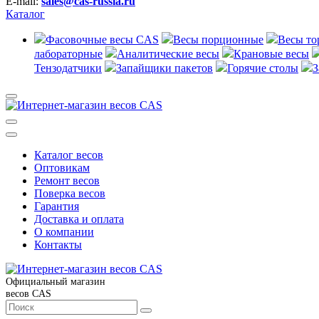
E-mail:
sales@cas-russia.ru
Каталог
Фасовочные весы CAS
Весы порционные
Весы то
лабораторные
Аналитические весы
Крановые весы
Тензодатчики
Запайщики пакетов
Горячие столы
З
Каталог весов
Оптовикам
Ремонт весов
Поверка весов
Гарантия
Доставка и оплата
О компании
Контакты
Официальный магазин
весов CAS