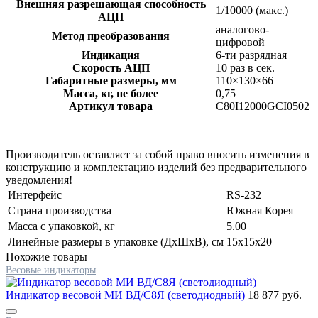
Внешняя разрешающая способность
1/10000 (макс.)
АЦП
аналогово-
Метод преобразования
цифровой
Индикация
6-ти разрядная
Скорость АЦП
10 раз в сек.
Габаритные размеры, мм
110×130×66
Масса, кг, не более
0,75
Артикул товара
C80I12000GCI0502
Производитель оставляет за собой право вносить изменения в
конструкцию и комплектацию изделий без предварительного
уведомления!
Интерфейс
RS-232
Страна производства
Южная Корея
Масса с упаковкой, кг
5.00
Линейные размеры в упаковке (ДxШxВ), см
15x15x20
Похожие товары
Весовые индикаторы
Индикатор весовой МИ ВД/С8Я (светодиодный)
18 877 руб.