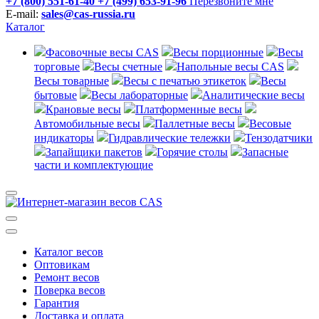
+7 (800) 551-61-40
+7 (499) 653-91-96
Перезвоните мне
E-mail:
sales@cas-russia.ru
Каталог
Фасовочные весы CAS
Весы порционные
Весы
торговые
Весы счетные
Напольные весы CAS
Весы товарные
Весы с печатью этикеток
Весы
бытовые
Весы лабораторные
Аналитические весы
Крановые весы
Платформенные весы
Автомобильные весы
Паллетные весы
Весовые
индикаторы
Гидравлические тележки
Тензодатчики
Запайщики пакетов
Горячие столы
Запасные
части и комплектующие
Каталог весов
Оптовикам
Ремонт весов
Поверка весов
Гарантия
Доставка и оплата