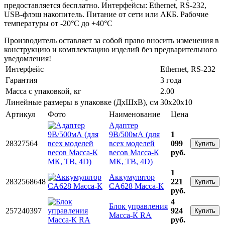
предоставляется бесплатно. Интерфейсы: Ethernet, RS-232,
USB-флэш накопитель. Питание от сети или АКБ. Рабочие
температуры от -20°C до +40°C
Производитель оставляет за собой право вносить изменения в
конструкцию и комплектацию изделий без предварительного
уведомления!
Интерфейс
Ethernet, RS-232
Гарантия
3 года
Масса с упаковкой, кг
2.00
Линейные размеры в упаковке (ДxШxВ), см
30x20x10
Артикул
Фото
Наименование
Цена
Адаптер
9В/500мА (для
1
28327564
всех моделей
099
Купить
весов Масса-К
руб.
МК, ТВ, 4D)
1
Аккумулятор
2832568648
221
Купить
CA628 Масса-К
руб.
4
Блок управления
257240397
924
Купить
Масса-К RA
руб.