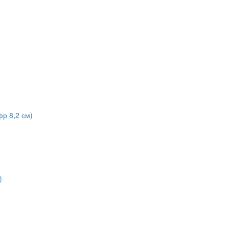
р 8,2 см)
)