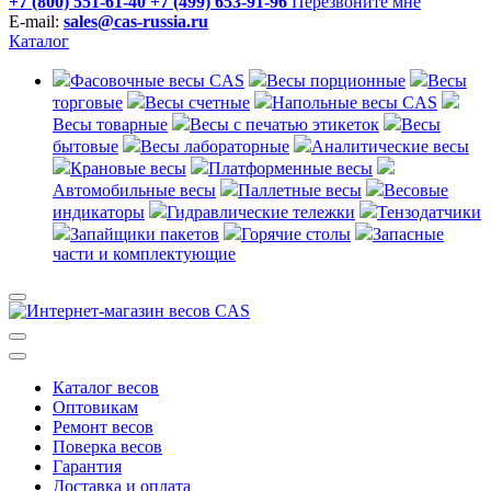
+7 (800) 551-61-40
+7 (499) 653-91-96
Перезвоните мне
E-mail:
sales@cas-russia.ru
Каталог
Фасовочные весы CAS
Весы порционные
Весы
торговые
Весы счетные
Напольные весы CAS
Весы товарные
Весы с печатью этикеток
Весы
бытовые
Весы лабораторные
Аналитические весы
Крановые весы
Платформенные весы
Автомобильные весы
Паллетные весы
Весовые
индикаторы
Гидравлические тележки
Тензодатчики
Запайщики пакетов
Горячие столы
Запасные
части и комплектующие
Каталог весов
Оптовикам
Ремонт весов
Поверка весов
Гарантия
Доставка и оплата