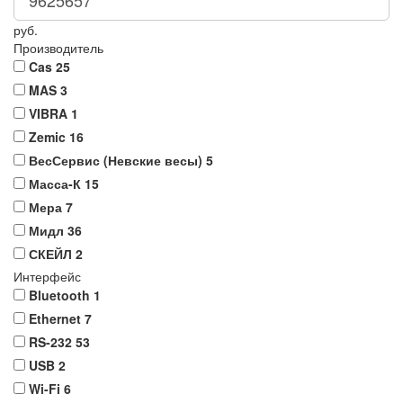
руб.
Производитель
Cas
25
MAS
3
VIBRA
1
Zemic
16
ВесСервис (Невские весы)
5
Масса-К
15
Мера
7
Мидл
36
СКЕЙЛ
2
Интерфейс
Bluetooth
1
Ethernet
7
RS-232
53
USB
2
Wi-Fi
6