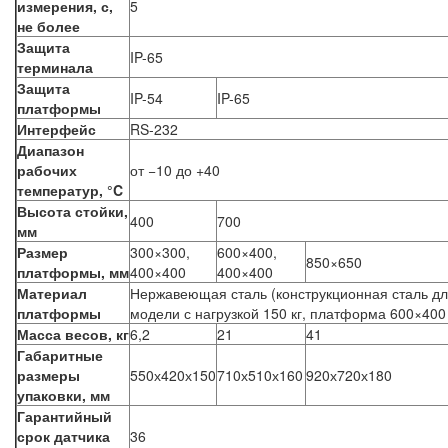
измерения, с,
5
не более
Защита
IP-65
терминала
Защита
IP-54
IP-65
платформы
Интерфейс
RS-232
Диапазон
рабочих
от −10 до +40
температур, °C
Высота стойки,
400
700
мм
Размер
300×300,
600×400,
850×650
платформы, мм
400×400
400×400
Материал
Нержавеющая сталь (конструкционная сталь д
платформы
модели с нагрузкой 150 кг, платформа 600×400
Масса весов, кг
6,2
21
41
Габаритные
размеры
550х420х150
710х510х160
920х720х180
упаковки, мм
Гарантийный
срок датчика
36