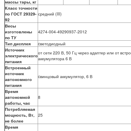
массы тары, кг
Класс точности
по ГОСТ 29329-
средний (III)
92
Весы
изготовлены
4274-004-49290937-2012
по ТУ
Тип дисплея
cветодиодный
Источник
от сети 220 В, 50 Гц через адаптер или от встр
электрического
аккумулятора 6 В
питания
Встроенный
источник
cвинцовый аккумулятор, 6 В
автономного
питания
Время
автономной
8
работы, час
Потребляемая
мощность, Вт,
25
не более
Время