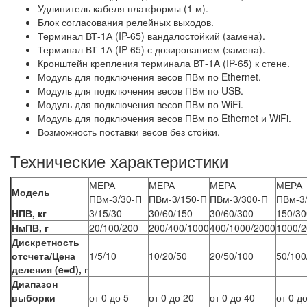
Удлинитель кабеля платформы (1 м).
Блок согласования релейных выходов.
Терминал ВТ-1А (IP-65) вандалостойкий (замена).
Терминал ВТ-1А (IP-65) с дозированием (замена).
Кронштейн крепления терминала ВТ-1A (IP-65) к стене.
Модуль для подключения весов ПВм по Ethernet.
Модуль для подключения весов ПВм по USB.
Модуль для подключения весов ПВм по WiFi.
Модуль для подключения весов ПВм по Ethernet и WiFi.
Возможность поставки весов без стойки.
Технические характеристики
МЕРА
МЕРА
МЕРА
МЕРА
Модель
ПВм-3/30-П
ПВм-3/150-П
ПВм-3/300-П
ПВм-3
НПВ, кг
3/15/30
30/60/150
30/60/300
150/30
НмПВ, г
20/100/200
200/400/1000
400/1000/2000
1000/2
Дискретность
отсчета/Цена
1/5/10
10/20/50
20/50/100
50/100
деления (e=d), г
Диапазон
выборки
от 0 до 5
от 0 до 20
от 0 до 40
от 0 д