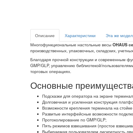
Описание
Характеристики
Эта же модел
Многофункциональные настольные весы
OHAUS се
производственных, упаковочных, складских, учетных
Благодаря прочной конструкции и современным фун
GMP/GLP, управлению библиотекой/пользователями 
торговых операциях.
Основные преимуществ
Подсказки для оператора на экране терминал
Долговечная и усиленная конструкция платф
Возможности крепления терминала на стойке
Развитые интерфейсные возможности подкл
Протоколирование по GMP/GLP;
Пять режимов взвешивания (простое взвешива
Выбираемая пользователем дискретность дву