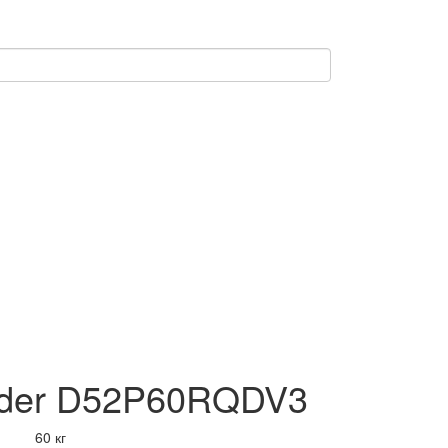
nder D52P60RQDV3
60 кг