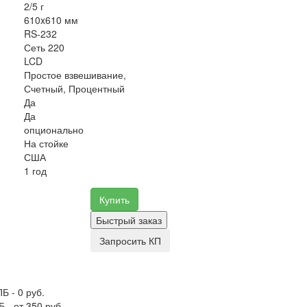
2/5 г
610x610 мм
RS-232
Сеть 220
LCD
Простое взвешивание,
Счетный, Процентный
Да
Да
опционально
На стойке
США
1 год
Купить
Быстрый заказ
Запросить КП
Б - 0 руб.
 - от 350 руб.