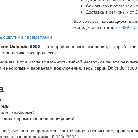
Самовывоз в регионах - о
Доставка в регионы - от 2
Все вопросы, касающиеся данн
менеджеров по тел.
+7 499 653
ь с другими параметрами
рии Defender 5000
— это прибор нового поколения, который отлич
 и логистических процессах.
кциям, в том числе возможности гибкой настройки печати результ
и нескольким вариантам подключения, весы серии Defender 5000 м
а
а;
ормы;
 или платформе;
ючения к промышленной периферии;
ние, счет кол-ва предметов, контрольное взвешивание, процентно
х диапазонного режима 15 000d/3000e.