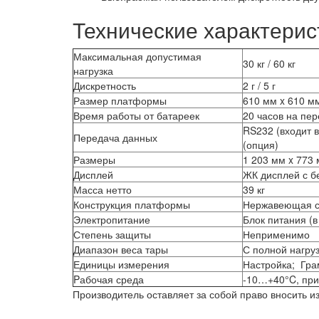
Технические характерис
Максимальная допустимая
30 кг / 60 кг
нагрузка
Дискретность
2 г / 5 г
Размер платформы
610 мм x 610 м
Время работы от батареек
20 часов на пе
RS232 (входит в
Передача данных
(опция)
Размеры
1 203 мм x 773
Дисплей
ЖК дисплей с б
Масса нетто
39 кг
Конструкция платформы
Нержавеющая с
Электропитание
Блок питания (в
Степень защиты
Неприменимо
Диапазон веса тары
С полной нагру
Единицы измерения
Настройка; Гра
Pабочая среда
-10…+40°C, при
Производитель оставляет за собой право вносить 