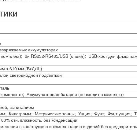
тики
м
резаряжаемых аккумуляторах
 комплект); 2й RS232/RS485/USB (опция); USB-хост для флэш памят
 мм x 610 мм (ВxДxШ)
елой светодиодной подсветкой
таль
 комплекте); Аккумуляторная батарея (не входит в комплект)
зкой, вычитанием
мм; Килограмм; Метрические тонны; Унция; Фунт; Фунт:унция; 
 80% отн. влажность, без конденсации
изменения в конструкцию и комплектацию изделий без предварител