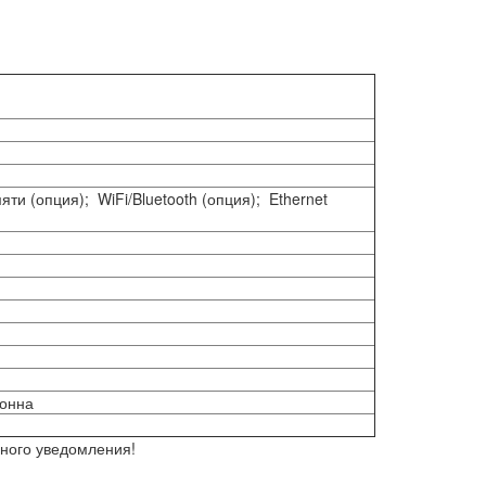
и (опция); WiFi/Bluetooth (опция); Ethernet
Тонна
ьного уведомления!