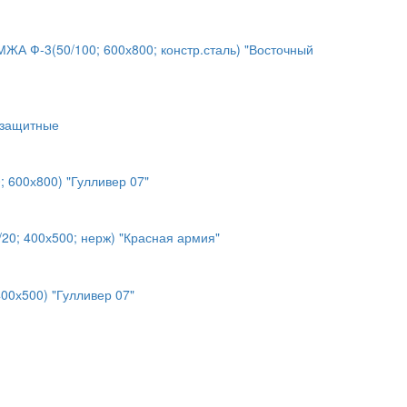
А Ф-3(50/100; 600х800; констр.сталь) "Восточный
озащитные
 600х800) "Гулливер 07"
0; 400х500; нерж) "Красная армия"
00х500) "Гулливер 07"