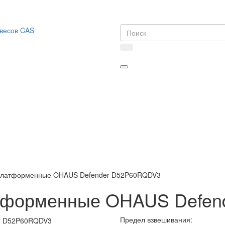
платформенные OHAUS Defender D52P60RQDV3
атформенные OHAUS Defe
Предел взвешивания: