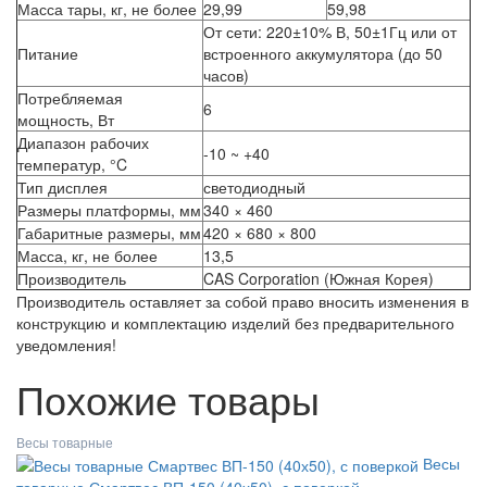
Масса тары, кг, не более
29,99
59,98
От сети: 220±10% В, 50±1Гц или от
Питание
встроенного аккумулятора (до 50
часов)
Потребляемая
6
мощность, Вт
Диапазон рабочих
-10 ~ +40
температур, °C
Тип дисплея
светодиодный
Размеры платформы, мм
340 × 460
Габаритные размеры, мм
420 × 680 × 800
Масса, кг, не более
13,5
Производитель
CAS Corporation (Южная Корея)
Производитель оставляет за собой право вносить изменения в
конструкцию и комплектацию изделий без предварительного
уведомления!
Похожие товары
Весы товарные
Весы