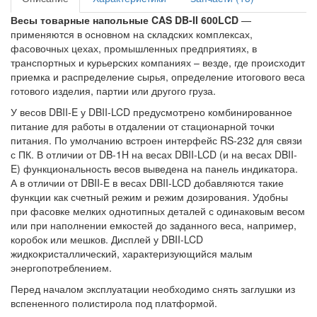
Весы товарные напольные CAS DB-II 600LCD
—
применяются в основном на складских комплексах,
фасовочных цехах, промышленных предприятиях, в
транспортных и курьерских компаниях – везде, где происходит
приемка и распределение сырья, определение итогового веса
готового изделия, партии или другого груза.
У весов DBII-E у DBII-LCD предусмотрено комбинированное
питание для работы в отдалении от стационарной точки
питания. По умолчанию встроен интерфейс RS-232 для связи
с ПК. В отличии от DB-1H на весах DBII-LCD (и на весах DBII-
E) функциональность весов выведена на панель индикатора.
А в отличии от DBII-E в весах DBII-LCD добавляются такие
функции как счетный режим и режим дозирования. Удобны
при фасовке мелких однотипных деталей с одинаковым весом
или при наполнении емкостей до заданного веса, например,
коробок или мешков. Дисплей у DBII-LCD
жидкокристаллический, характеризующийся малым
энергопотреблением.
Перед началом эксплуатации необходимо снять заглушки из
вспененного полистирола под платформой.