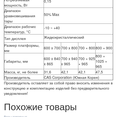
0,15
мощность, Вт
Диапазон
50% Max
уравновешивания
тары
Диапазон рабочих
-10 ~ +40
температур, °С
Жидкокристаллический
Тип дисплея
Размер платформы,
600 x 700
700 x 800
700 × 800
800 × 900
мм
800 ×
600 x 840
700 x 940
700 × 925
Габариты, мм
1025 ×
x 865
x 965
× 965
965
Масса, кг, не более
31,6
42,1
42,1
47,5
Производитель
CAS Corporation (Южная Корея)
Производитель оставляет за собой право вносить изменения в
конструкцию и комплектацию изделий без предварительного
уведомления!
Похожие товары
Весы товарные