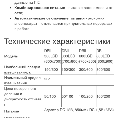
данные на ПК;
Комбинированное питание
- питание автономное и от
сети;
Автоматическое отключение питания
- экономия
энергозатрат – отключается при длительных перерывах
в работе .
Технические характеристики
DBII-
DBII-
DBII-
DBII-
Модель
300LCD
300LCD
600LCD
600LCD
(600x700)
(700x800)
(700x800)
(800x900)
Наибольший предел
150/300
150/300
300/600
300/600
взвешивания, кг
Наименьший предел
20d
взвешивания
Цена поверочного
деления и
50/100
50/100
100/200
100/200
дискретность отсчета,
г
Адаптер DC 12В, 850мА / DC 1,5В (6ЕА)
Питание
Потребляемая