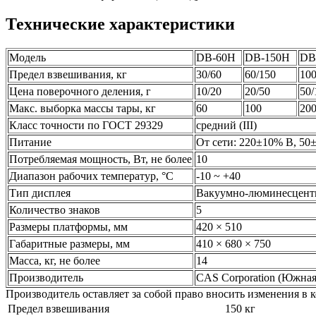
Технические характеристики
Модель
DB-60H
DB-150H
DB
Предел взвешивания, кг
30/60
60/150
100
Цена поверочного деления, г
10/20
20/50
50/
Макс. выборка массы тары, кг
60
100
20
Класс точности по ГОСТ 29329
средний (III)
Питание
От сети: 220±10% В, 50
Потребляемая мощность, Вт, не более
10
Диапазон рабочих температур, °C
-10 ~ +40
Тип дисплея
Вакуумно-люминесцен
Количество знаков
5
Размеры платформы, мм
420 × 510
Габаритные размеры, мм
410 × 680 × 750
Масса, кг, не более
14
Производитель
CAS Corporation (Южная
Производитель оставляет за собой право вносить изменения в
Предел взвешивания
150 кг