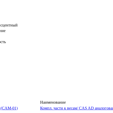
исцентный
ние
ость
Наименование
Компл. части к весам/ CAS AD аналогова