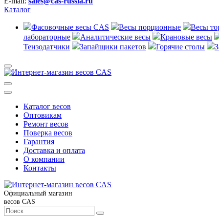
E-mail:
sales@cas-russia.ru
Каталог
Фасовочные весы CAS
Весы порционные
Весы то
лабораторные
Аналитические весы
Крановые весы
Тензодатчики
Запайщики пакетов
Горячие столы
З
Каталог весов
Оптовикам
Ремонт весов
Поверка весов
Гарантия
Доставка и оплата
О компании
Контакты
Официальный магазин
весов CAS