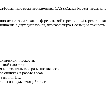
тформенные весы производства CAS (Южная Корея), предназна
но использовать как в сфере оптовой и розничной торговли, та
ешивание в двух диапазонах, что гарантирует большую точность
онтальной плоскости.
льной плоскости.
я горизонтального размещения весов.
б ошибках в работе весов.
твам или ПК.
влены из нержавеющей стали.