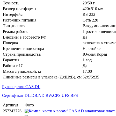
Точность
20/50 г
Размер платформы
420x510 мм
Интерфейс
RS-232
Источник питания
Сеть 220
Тип дисплея
Вакуумно-люмин
Режим работы
Простое взвешива
Внесены в госреестр РФ
Да
Поверка
включена в стоим
Крепление индикатора
На стойке
Страна производства
Южная Корея
Гарантия
1 год
Работа с 1С
Да
Масса с упаковкой, кг
17.00
Линейные размеры в упаковке (ДxШxВ), см
52x75x35
Руководство CAS DL
Сертификат DL,DB,ND,BW,CPS,UFS,BFS
Артикул
Фото
257242776