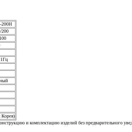
-200H
/200
100
0
±1Гц
тный
 Корея)
 конструкцию и комплектацию изделий без предварительного уве