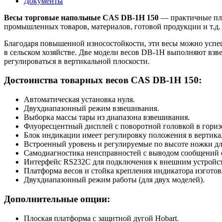
Документы
Весы торговые напольные CAS DB-1H 150
— практичные пла
промышленных товаров, материалов, готовой продукции и т.д.
Благодаря повышенной износостойкости, эти весы можно успеш
в сельском хозяйстве. Две модели весов DB-1H выполняют взв
регулироваться в вертикальной плоскости.
Достоинства товарных весов CAS DB-1H 150:
Автоматическая установка нуля.
Двухдиапазонный режим взвешивания.
Выборка массы тары из диапазона взвешивания.
Флуоресцентный дисплей с поворотной головкой в гориз
Блок индикации имеет регулировку положения в вертика
Встроенный уровень и регулируемые по высоте ножки дл
Самодиагностика неисправностей с выводом сообщений о
Интерфейс RS232C для подключения к внешним устройс
Платформа весов и стойка крепления индикатора изгото
Двухдиапазонный режим работы (для двух моделей).
Дополнительные опции:
Плоская платформа с защитной дугой Hobart.