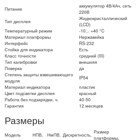
аккумулятор 4В/4Ач, сеть
Питание
220В
Жидкокристаллический
Тип дисплея
(LCD)
Температурный режим
-10... +40 °C
Материал платформы
Нержавейка
Интерфейс
RS-232
Стойка для индикатора
Есть
Класс точности
средний (III)
Тип калибровки
внешняя
Поверка
да
Степень защиты взвешивающего
IP54
модуля
Материал индикатора
пластик
Цвет подсветки дисплея
красный
Работа без подзарядки, ч.
40-50
Гарантия
12 месяцев
Размеры
Размер
Модель
НПВ,
НмПВ,
Дискретность,
платформы,