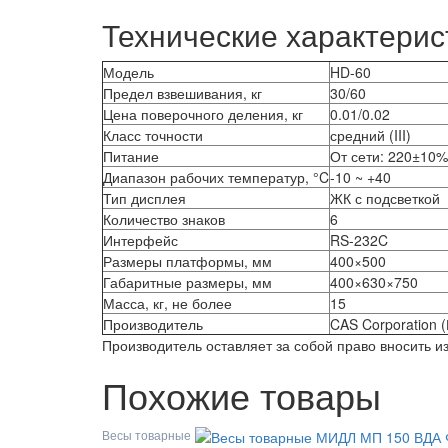
Технические характерис
Модель
HD-60
Предел взвешивания, кг
30/60
Цена поверочного деления, кг
0.01/0.02
Класс точности
средний (III)
Питание
От сети: 220±10%
Диапазон рабочих температур, °C
-10 ~ +40
Тип дисплея
ЖК с подсветкой
Количество знаков
6
Интерфейс
RS-232C
Размеры платформы, мм
400×500
Габаритные размеры, мм
400×630×750
Масса, кг, не более
15
Производитель
CAS Corporation 
Производитель оставляет за собой право вносить 
Похожие товары
Весы товарные