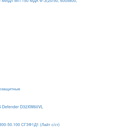
 МИДЛ МП 150 МДА Ф-3(20/50; 600х800;
гозащитные
 Defender D32XW60VL
0-50.100 СГ3Ф1Д1 (Лайт с/ст)