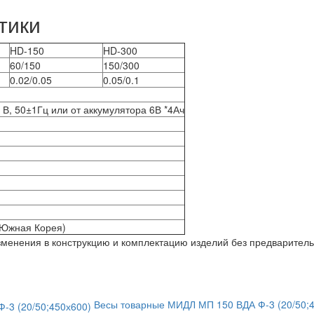
тики
HD-150
HD-300
60/150
150/300
0.02/0.05
0.05/0.1
 В, 50±1Гц или от аккумулятора 6В *4Ач
(Южная Корея)
изменения в конструкцию и комплектацию изделий без предварител
Весы товарные МИДЛ МП 150 ВДА Ф-3 (20/50;4