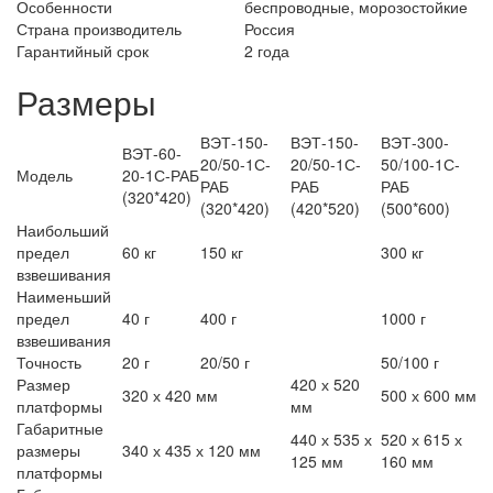
Особенности
беспроводные, морозостойкие
Страна производитель
Россия
Гарантийный срок
2 года
Размеры
ВЭТ-150-
ВЭТ-150-
ВЭТ-300-
ВЭТ-60-
20/50-1С-
20/50-1С-
50/100-1С-
Модель
20-1С-РАБ
РАБ
РАБ
РАБ
(320*420)
(320*420)
(420*520)
(500*600)
Наибольший
предел
60 кг
150 кг
300 кг
взвешивания
Наименьший
предел
40 г
400 г
1000 г
взвешивания
Точность
20 г
20/50 г
50/100 г
Размер
420 х 520
320 х 420 мм
500 х 600 мм
платформы
мм
Габаритные
440 х 535 х
520 х 615 х
размеры
340 х 435 х 120 мм
125 мм
160 мм
платформы