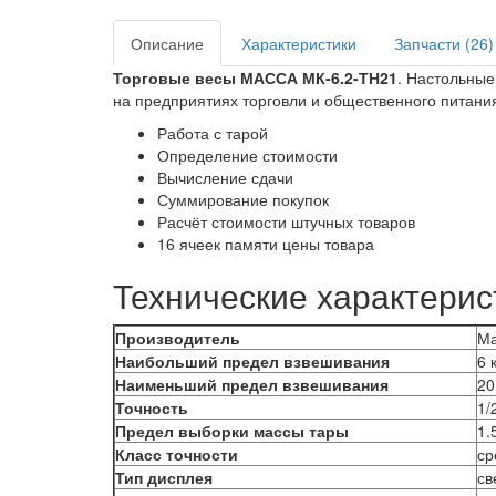
Описание
Характеристики
Запчасти (26)
Торговые весы МАССА МК-6.2-ТН21
. Настольные
на предприятиях торговли и общественного питани
Работа с тарой
Определение стоимости
Вычисление сдачи
Суммирование покупок
Расчёт стоимости штучных товаров
16 ячеек памяти цены товара
Технические характерис
Производитель
Ма
Наибольший предел взвешивания
6 
Наименьший предел взвешивания
20
Точность
1/
Предел выборки массы тары
1.
Класс точности
ср
Тип дисплея
св