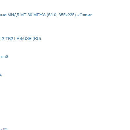
нные МИДЛ МТ 30 МГЖА (5/10; 355х235) «Олимп
.2-ТВ21 RS/USB (RU)
ркой
4
Б 05