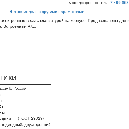
менеджеров по тел.
+7 499 653
Эта же модель с другими параметрами
 электронные весы с клавиатурой на корпусе. Предназначены для 
я. Встроенный АКБ.
тики
сса-К, Россия
кг
 г
2 г
5 кг
едний III (ГОСТ 29329)
етодиодный, двусторонний