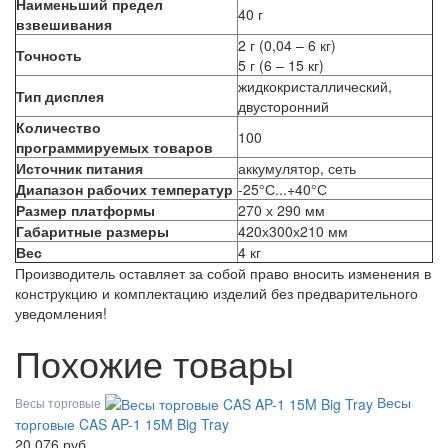
Наименьший предел
40 г
взвешивания
2 г (0,04 – 6 кг)
Точность
5 г (6 – 15 кг)
жидкокристаллический,
Тип дисплея
двусторонний
Количество
100
программируемых товаров
Источник питания
аккумулятор, сеть
Диапазон рабочих температур
-25°С...+40°С
Размер платформы
270 х 290 мм
Габаритные размеры
420х300х210 мм
Вес
4 кг
Производитель оставляет за собой право вносить изменения в
конструкцию и комплектацию изделий без предварительного
уведомления!
Похожие товары
Весы
Весы торговые
торговые CAS AP-1 15M Big Tray
20 076 руб.