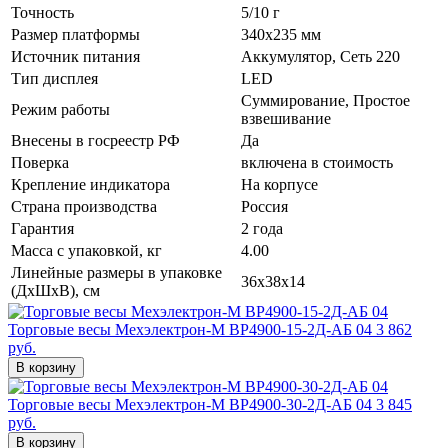
Точность
5/10 г
Размер платформы
340х235 мм
Источник питания
Аккумулятор, Сеть 220
Тип дисплея
LED
Суммирование, Простое
Режим работы
взвешивание
Внесены в госреестр РФ
Да
Поверка
включена в стоимость
Крепление индикатора
На корпусе
Страна производства
Россия
Гарантия
2 года
Масса с упаковкой, кг
4.00
Линейные размеры в упаковке
36x38x14
(ДxШxВ), см
Торговые весы Мехэлектрон-М ВР4900-15-2Д-АБ 04
3 862
руб.
В корзину
Торговые весы Мехэлектрон-М ВР4900-30-2Д-АБ 04
3 845
руб.
В корзину