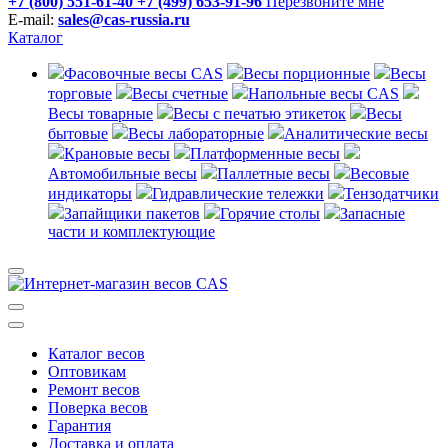
+7 (800) 551-61-40
+7 (499) 653-91-96
Перезвоните мне
E-mail:
sales@cas-russia.ru
Каталог
Фасовочные весы CAS
Весы порционные
Весы
торговые
Весы счетные
Напольные весы CAS
Весы товарные
Весы с печатью этикеток
Весы
бытовые
Весы лабораторные
Аналитические весы
Крановые весы
Платформенные весы
Автомобильные весы
Паллетные весы
Весовые
индикаторы
Гидравлические тележки
Тензодатчики
Запайщики пакетов
Горячие столы
Запасные
части и комплектующие
Каталог весов
Оптовикам
Ремонт весов
Поверка весов
Гарантия
Доставка и оплата