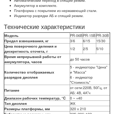
Автоматический переход в спящий режим.
Аккумулятор в комплекте.
Платформа с покрытием из нержавеющей стали.
Индикатор разрядки АБ и спящий режим.
Технические характеристики
Модель
PR-06B
PR-15B
PR-30B
Предел взвешивания, кг
3/6
6/15
15/30
Цена поверочного деления и
1/2
2/5
5/10
дискретность отсчета, г
Время непрерывной работы от
до 50 часов
аккумулятора, часов
5 - индикаторы "Цена"
Количество отображаемых
и "Масса"
разрядов дисплея
6 - индикатор
"Стоимость"
от сети:220В, 50Гц, от
Питание
АБ: 4В, 4А*ч
Диапазон рабочих температур, °C
0 ~ +40
Тип дисплея
ЖК
Размеры платформы, мм
320 х 210