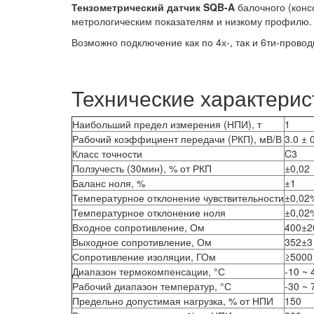
Тензометрический датчик SQB-A
балочного (кон
метрологическим показателям и низкому профилю.
Возможно подключение как по 4х-, так и 6ти-провод
Технические характерис
Наибольший предел измерения (НПИ), т
1
Рабочий коэффициент передачи (РКП), мВ/В
3.0 ± 
Класс точности
C3
Ползучесть (30мин), % от РКП
±0,02
Баланс ноля, %
±1
Температурное отклонение чувствительности
±0,02
Температурное отклонение ноля
±0,02
Входное сопротивление, Ом
400±2
Выходное сопротивление, Ом
352±3
Сопротивление изоляции, ГОм
≥5000
Диапазон термокомпенсации, °С
-10 ~ 
Рабочий диапазон температур, °С
-30 ~ 
Предельно допустимая нагрузка, % от НПИ
150