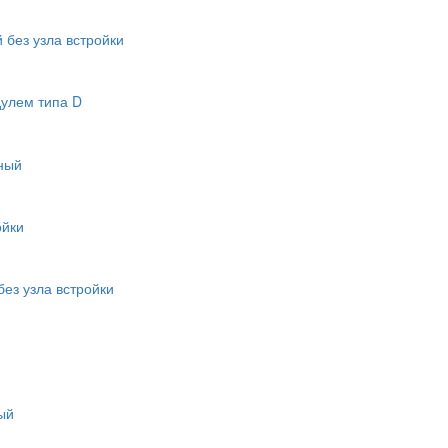
 без узла встройки
дулем типа D
чный
ойки
без узла встройки
ый