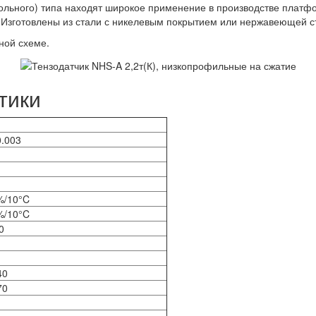
сольного) типа находят широкое применение в производстве платф
 Изготовлены из стали с никелевым покрытием или нержавеющей с
ной схеме.
тики
0.003
%/10°C
%/10°C
0
40
70