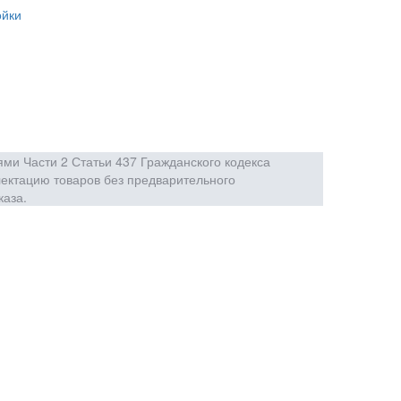
ойки
ми Части 2 Статьи 437 Гражданского кодекса
лектацию товаров без предварительного
каза.