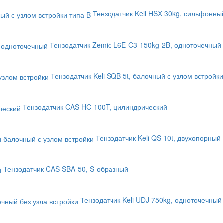
Тензодатчик Keli HSX 30kg, сильфонный
Тензодатчик Zemic L6E-C3-150kg-2B, одноточечный
Тензодатчик Keli SQB 5t, балочный с узлом встройки
Тензодатчик CAS HC-100T, цилиндрический
Тензодатчик Keli QS 10t, двухопорный
Тензодатчик CAS SBA-50, S-образный
Тензодатчик Keli UDJ 750kg, одноточечный 