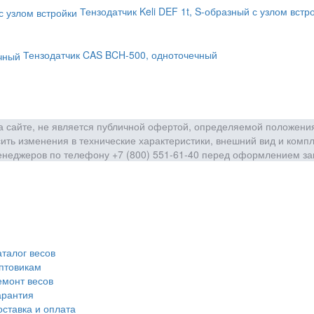
Тензодатчик Keli DEF 1t, S-образный с узлом встр
Тензодатчик CAS BCH-500, одноточечный
сайте, не является публичной офертой, определяемой положения
ить изменения в технические характеристики, внешний вид и комп
енеджеров по телефону +7 (800) 551-61-40 перед оформлением за
аталог весов
птовикам
емонт весов
арантия
оставка и оплата