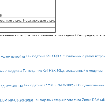
68
ованная сталь, Нержавеющая сталь
изменения в конструкцию и комплектацию изделий без предварител
Тензодатчик Keli SQB 10t, балочный с узлом встро
Тензодатчик Keli HSX 30kg, сильфонный с модулем
Тензодатчик Zemic L6N-C3-10kg-3B6, одноточечный
Тензодатчик стержневого типа Zemic DBM14K