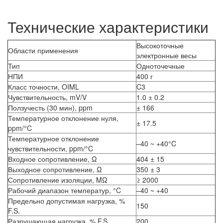
Технические характеристики
Высокоточные
Области применения
электронные весы
Тип
Одноточечные
НПИ
400 г
Класс точности, OIML
C3
Чувствительность, mV/V
1.0 ± 0.2
Ползучесть (30 мин), ppm
± 166
Температурное отклонение нуля,
± 17.5
ppm/°C
Температурное отклонение
–40 ~ +40°C
чувствительности, ppm/°C
Входное сопротивление, Ω
404 ± 15
Выходное сопротивление, Ω
350 ± 3
Сопротивление изоляции, MΩ
≥ 2000
Рабочий диапазон температур, °C
–40 ~ +40
Предельно допустимая нагрузка, %
150
F.S.
Разрушающая нагрузка, % F.S.
200