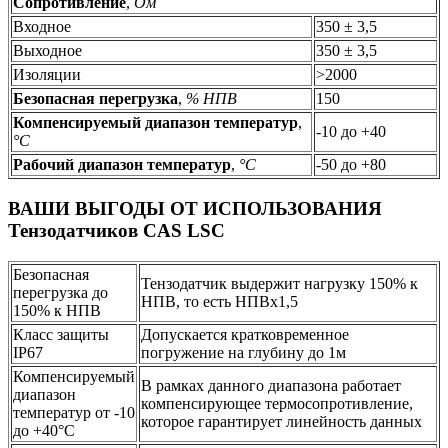
Сопротивление
,
Ом
Входное
350 ± 3,5
Выходное
350 ± 3,5
Изоляции
>2000
Безопасная перегрузка
,
% НПВ
150
Компенсируемый диапазон температур
,
-10 до +40
°C
Рабочий диапазон температур
,
°C
-50 до +80
ВАШИ ВЫГОДЫ ОТ ИСПОЛЬЗОВАНИЯ
Тензодатчиков CAS LSC
Безопасная
Тензодатчик выдержит нагрузку 150% к
перегрузка до
НПВ, то есть НПВх1,5
150% к НПВ
Класс защиты
Допускается кратковременное
IP67
погружение на глубину до 1м
Компенсируемый
В рамках данного диапазона работает
диапазон
компенсирующее термосопротивление,
температур от -10
которое гарантирует линейность данных
до +40°C