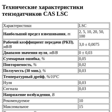
Технические характеристики
тензодатчиков CAS LSC
Характеристики
LSC
2, 5, 10, 20, 50,
Наибольший предел взвешивания
,
т
100
Рабочий коэффициент передачи (РКП)
,
3,0 ± 0,0075
мВ/В
Диапазон значения нуля
,
мВ/В
0 ± 0,03
Суммарная ошибка
,
%
0,05
Повторяемость
,
%
0,02
Ползучесть (30 мин.)
,
%
0,03
Температурный дрейф
,
%/10°C
Нуля
0,03
Сигнала
0,03
Напряжение возбуждения
,
В
Рекомендуемое
10
Максимальное
15