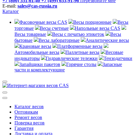
+7 (800) 551-61-40
+7 (499) 653-91-96
Перезвоните мне
E-mail:
sales@cas-russia.ru
Каталог
Фасовочные весы CAS
Весы порционные
Весы
торговые
Весы счетные
Напольные весы CAS
Весы товарные
Весы с печатью этикеток
Весы
бытовые
Весы лабораторные
Аналитические весы
Крановые весы
Платформенные весы
Автомобильные весы
Паллетные весы
Весовые
индикаторы
Гидравлические тележки
Тензодатчики
Запайщики пакетов
Горячие столы
Запасные
части и комплектующие
Каталог весов
Оптовикам
Ремонт весов
Поверка весов
Гарантия
Доставка и оплата