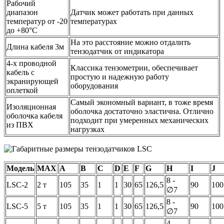
Рабочий
диапазон
Датчик может работать при данных
температур от -20
температурах
до +80°C
На это расстояние можно отдалить
Длина кабеля 3м
тензодатчик от индикатора
4-х проводной
Классика тензометрии, обеспечивает
кабель с
простую и надежную работу
экранирующей
оборудования
оплеткой
Самый экономный вариант, в тоже время
Изоляционная
оболочка достаточно эластична. Отлично
оболочка кабеля
подходит при умеренных механических
из ПВХ
нагрузках
Модель
MAX
A
B
C
D
E
F
G
H
I
J
8 -
LSC-2
2 т
105
35
1
1
30
65
126,5
90
100
∅7
8 -
LSC-5
5 т
105
35
1
1
30
65
126,5
90
100
∅7
4 -