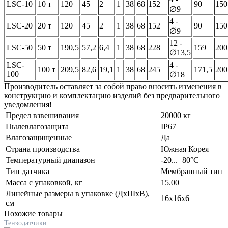
LSC-10
10 т
120
45
2
1
38
68
152
90
150
∅9
4 -
LSC-20
20 т
120
45
2
1
38
68
152
90
150
∅9
12 -
LSC-50
50 т
190,5
57,2
6,4
1
38
68
228
159
200
∅13,5
LSC-
4 -
100 т
209,5
82,6
19,1
1
38
68
245
171,5
200
100
∅18
Производитель оставляет за собой право вносить изменения в
конструкцию и комплектацию изделий без предварительного
уведомления!
Предел взвешивания
20000 кг
Пылевлагозащита
IP67
Влагозащищенные
Да
Страна производства
Южная Корея
Температурный диапазон
-20...+80°C
Тип датчика
Мембранный тип
Масса с упаковкой, кг
15.00
Линейные размеры в упаковке (ДxШxВ),
16x16x6
см
Похожие товары
Тензодатчики