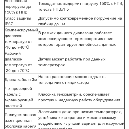
Безопасная
Тензодатчик выдержит нагрузку 150% к НПВ,
перегрузка до
то есть НПВх1,5
150% к НПВ
Класс защиты
Допустимо кратковременное погружение на
IP67
глубину до 1м
Компенсируемый
В рамках данного диапазона работает
диапазон
компенсирующее термосопротивление,
температур от
которое гарантирует линейность данных
-10 до +40°C
Рабочий
диапазон
Датчик может работать при данных
температур от
температурах
-20 до +70°C
На это расстояние можно отдалить
Длина кабеля 3м
тензодатчик от индикатора
4-х проводной
кабель с
Классика тензометрии, обеспечивает
экранирующей
простую и надежную работу оборудования
оплеткой
Эластичаня даже при низких температурах,
Полиуретановая
устойчива к истиранию и механическому
изоляционная
воздействию - лучший вариант для наружной
оболочка кабеля
прокладки кабеля