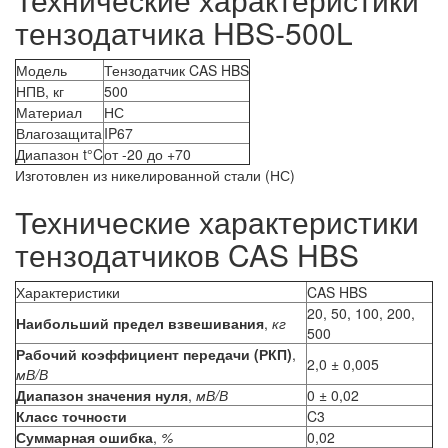
тензодатчика HBS-500L
Модель
Тензодатчик CAS HBS
НПВ, кг
500
Материал
НС
Влагозащита
IP67
Диапазон t°C
от -20 до +70
Изготовлен из никелированной стали (НС)
Технические характеристики
тензодатчиков CAS HBS
Характеристики
CAS HBS
20, 50, 100, 200,
Наибольший предел взвешивания
,
кг
500
Рабочий коэффициент передачи (РКП)
,
2,0 ± 0,005
мВ/В
Диапазон значения нуля
,
мВ/В
0 ± 0,02
Класс точности
C3
Суммарная ошибка
,
%
0,02