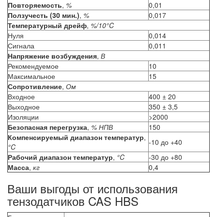
Повторяемость
,
%
0,01
Ползучесть (30 мин.)
,
%
0,017
Температурный дрейф
,
%/10°C
Нуля
0,014
Сигнала
0,011
Напряжение возбуждения
,
В
Рекомендуемое
10
Максимальное
15
Сопротивление
,
Ом
Входное
400 ± 20
Выходное
350 ± 3,5
Изоляции
>2000
Безопасная перегрузка
,
% НПВ
150
Компенсируемый диапазон температур
,
-10 до +40
°C
Рабочий диапазон температур
,
°C
-30 до +80
Масса
,
кг
0,4
Ваши выгоды от использования
тензодатчиков CAS HBS