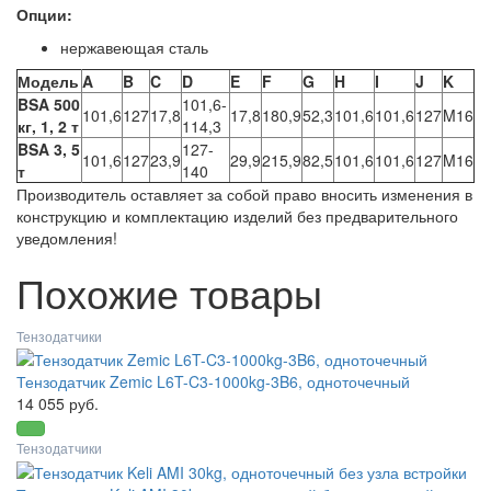
Опции:
нержавеющая сталь
Модель
A
B
C
D
E
F
G
H
I
J
K
BSA 500
101,6-
101,6
127
17,8
17,8
180,9
52,3
101,6
101,6
127
M16
кг, 1, 2 т
114,3
BSA 3, 5
127-
101,6
127
23,9
29,9
215,9
82,5
101,6
101,6
127
M16
т
140
Производитель оставляет за собой право вносить изменения в
конструкцию и комплектацию изделий без предварительного
уведомления!
Похожие товары
Тензодатчики
Тензодатчик Zemic L6T-C3-1000kg-3B6, одноточечный
14 055 руб.
Тензодатчики