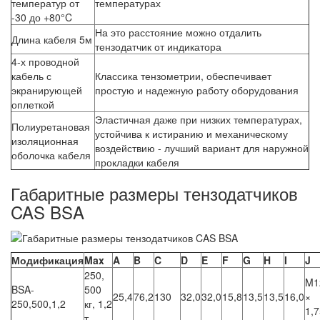
температур от
температурах
-30 до +80°C
На это расстояние можно отдалить
Длина кабеля 5м
тензодатчик от индикатора
4-х проводной
кабель с
Классика тензометрии, обеспечивает
экранирующей
простую и надежную работу оборудования
оплеткой
Эластичная даже при низких температурах,
Полиуретановая
устойчива к истиранию и механическому
изоляционная
воздействию - лучший вариант для наружной
оболочка кабеля
прокладки кабеля
Габаритные размеры тензодатчиков
CAS BSA
Модификация
Max
A
B
C
D
E
F
G
H
I
J
250,
M1
BSA-
500
25,4
76,2
130
32,0
32,0
15,8
13,5
13,5
16,0
×
250,500,1,2
кг, 1,2
1,7
т