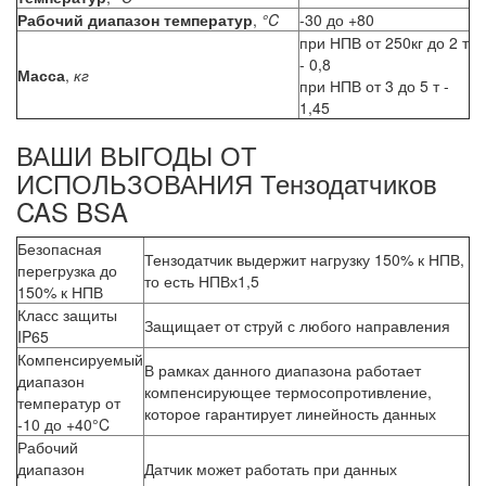
Рабочий диапазон температур
,
°C
-30 до +80
при НПВ от 250кг до 2 т
- 0,8
Масса
,
кг
при НПВ от 3 до 5 т -
1,45
ВАШИ ВЫГОДЫ ОТ
ИСПОЛЬЗОВАНИЯ Тензодатчиков
CAS BSA
Безопасная
Тензодатчик выдержит нагрузку 150% к НПВ,
перегрузка до
то есть НПВх1,5
150% к НПВ
Класс защиты
Защищает от струй с любого направления
IP65
Компенсируемый
В рамках данного диапазона работает
диапазон
компенсирующее термосопротивление,
температур от
которое гарантирует линейность данных
-10 до +40°C
Рабочий
диапазон
Датчик может работать при данных