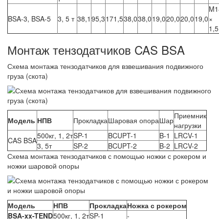
M1
BSA-3, BSA-5
3, 5 т
38,1
95,3
171,5
38,0
38,0
19,0
20,0
20,0
19,0
×
1,5
Монтаж тензодатчиков CAS BSA
Схема монтажа тензодатчиков для взвешивания подвижного
груза (скота)
Приемник
Модель
НПВ
Прокладка
Шаровая опора
Шар
нагрузки
500кг, 1, 2т
SP-1
BCUPT-1
B-1
LRCV-1
CAS BSA
3, 5т
SP-2
BCUPT-2
B-2
LRCV-2
Схема монтажа тензодатчиков с помощью ножки с рокером и
ножки шаровой опоры
Модель
НПВ
Прокладка
Ножка с рокером
BSA-xx-TEND
500кг, 1, 2т
SP-1
-