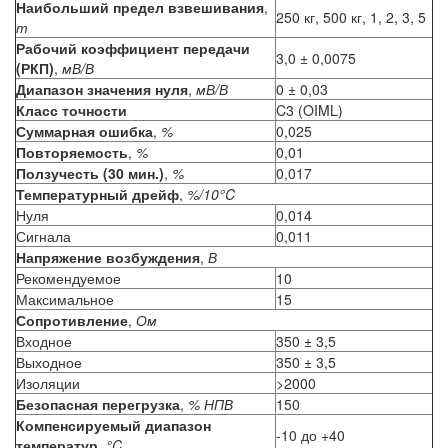
Наибольший предел взвешивания
,
250 кг, 500 кг, 1, 2, 3, 5
т
Рабочий коэффициент передачи
3,0 ± 0,0075
(РКП)
,
мВ/В
Диапазон значения нуля
,
мВ/В
0 ± 0,03
Класс точности
C3 (OIML)
Суммарная ошибка
,
%
0,025
Повторяемость
,
%
0,01
Ползучесть (30 мин.)
,
%
0,017
Температурный дрейф
,
%/10°C
Нуля
0,014
Сигнала
0,011
Напряжение возбуждения
,
В
Рекомендуемое
10
Максимальное
15
Сопротивление
,
Ом
Входное
350 ± 3,5
Выходное
350 ± 3,5
Изоляции
>2000
Безопасная перегрузка
,
% НПВ
150
Компенсируемый диапазон
-10 до +40
температур
,
°C