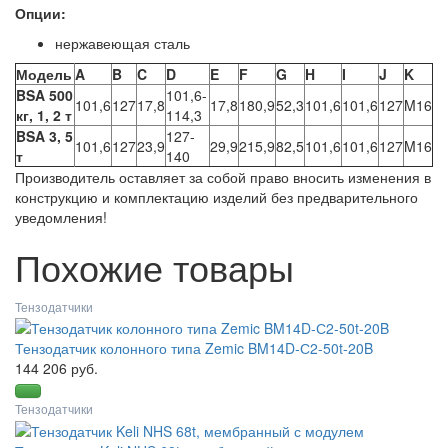
Опции:
нержавеющая сталь
Модель
A
B
C
D
E
F
G
H
I
J
K
BSA 500
101,6-
101,6
127
17,8
17,8
180,9
52,3
101,6
101,6
127
M16
кг, 1, 2 т
114,3
BSA 3, 5
127-
101,6
127
23,9
29,9
215,9
82,5
101,6
101,6
127
M16
т
140
Производитель оставляет за собой право вносить изменения в
конструкцию и комплектацию изделий без предварительного
уведомления!
Похожие товары
Тензодатчики
Тензодатчик колонного типа Zemic BM14D-С2-50t-20B
144 206 руб.
Тензодатчики