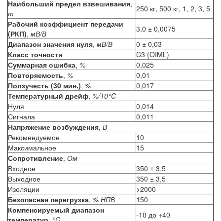
Наибольший предел взвешивания
,
250 кг, 500 кг, 1, 2, 3, 5
т
Рабочий коэффициент передачи
3,0 ± 0,0075
(РКП)
,
мВ/В
Диапазон значения нуля
,
мВ/В
0 ± 0,03
Класс точности
C3 (OIML)
Суммарная ошибка
,
%
0,025
Повторяемость
,
%
0,01
Ползучесть (30 мин.)
,
%
0,017
Температурный дрейф
,
%/10°C
Нуля
0,014
Сигнала
0,011
Напряжение возбуждения
,
В
Рекомендуемое
10
Максимальное
15
Сопротивление
,
Ом
Входное
350 ± 3,5
Выходное
350 ± 3,5
Изоляции
>2000
Безопасная перегрузка
,
% НПВ
150
Компенсируемый диапазон
-10 до +40
температур
,
°C