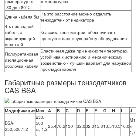
температур от
температурах
-30 до +80°C
На это расстояние можно отдалить
Длина кабеля 5м
тензодатчик от индикатора
4-х проводной
кабель с
Классика тензометрии, обеспечивает
экранирующей
простую и надежную работу оборудования
оплеткой
Эластичная даже при низких температурах,
Полиуретановая
устойчива к истиранию и механическому
изоляционная
воздействию - лучший вариант для наружной
оболочка кабеля
прокладки кабеля
Габаритные размеры тензодатчиков
CAS BSA
Модификация
Max
A
B
C
D
E
F
G
H
I
J
250,
M1
BSA-
500
25,4
76,2
130
32,0
32,0
15,8
13,5
13,5
16,0
×
250,500,1,2
кг, 1,2
1,7
т