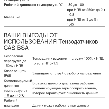
Рабочий диапазон температур
,
°C
-30 до +80
при НПВ от 250кг до 2 т
- 0,8
Масса
,
кг
при НПВ от 3 до 5 т -
1,45
ВАШИ ВЫГОДЫ ОТ
ИСПОЛЬЗОВАНИЯ Тензодатчиков
CAS BSA
Безопасная
Тензодатчик выдержит нагрузку 150% к НПВ,
перегрузка до
то есть НПВх1,5
150% к НПВ
Класс защиты
Защищает от струй с любого направления
IP65
Компенсируемый
В рамках данного диапазона работает
диапазон
компенсирующее термосопротивление,
температур от
которое гарантирует линейность данных
-10 до +40°C
Рабочий
диапазон
Датчик может работать при данных