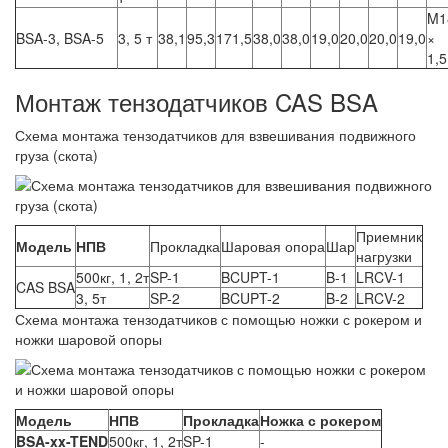
M1
BSA-3, BSA-5
3, 5 т
38,1
95,3
171,5
38,0
38,0
19,0
20,0
20,0
19,0
×
1,5
Монтаж тензодатчиков CAS BSA
Схема монтажа тензодатчиков для взвешивания подвижного
груза (скота)
Приемник
Модель
НПВ
Прокладка
Шаровая опора
Шар
нагрузки
500кг, 1, 2т
SP-1
BCUPT-1
B-1
LRCV-1
CAS BSA
3, 5т
SP-2
BCUPT-2
B-2
LRCV-2
Схема монтажа тензодатчиков с помощью ножки с рокером и
ножки шаровой опоры
Модель
НПВ
Прокладка
Ножка с рокером
BSA-xx-TEND
500кг, 1, 2т
SP-1
-