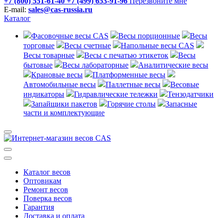
+7 (800) 551-61-40
+7 (499) 653-91-96
Перезвоните мне
E-mail:
sales@cas-russia.ru
Каталог
Фасовочные весы CAS
Весы порционные
Весы
торговые
Весы счетные
Напольные весы CAS
Весы товарные
Весы с печатью этикеток
Весы
бытовые
Весы лабораторные
Аналитические весы
Крановые весы
Платформенные весы
Автомобильные весы
Паллетные весы
Весовые
индикаторы
Гидравлические тележки
Тензодатчики
Запайщики пакетов
Горячие столы
Запасные
части и комплектующие
Каталог весов
Оптовикам
Ремонт весов
Поверка весов
Гарантия
Доставка и оплата