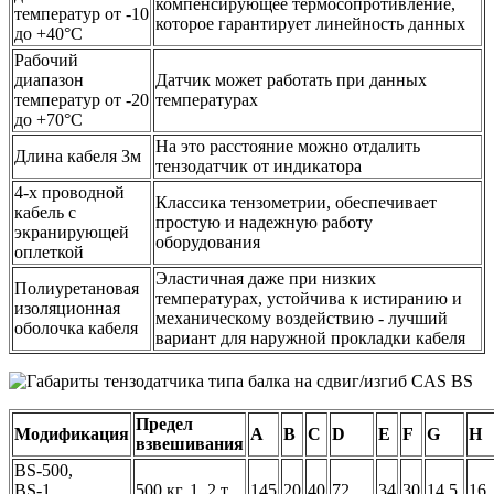
компенсирующее термосопротивление,
температур от -10
которое гарантирует линейность данных
до +40°C
Рабочий
диапазон
Датчик может работать при данных
температур от -20
температурах
до +70°C
На это расстояние можно отдалить
Длина кабеля 3м
тензодатчик от индикатора
4-х проводной
Классика тензометрии, обеспечивает
кабель с
простую и надежную работу
экранирующей
оборудования
оплеткой
Эластичная даже при низких
Полиуретановая
температурах, устойчива к истиранию и
изоляционная
механическому воздействию - лучший
оболочка кабеля
вариант для наружной прокладки кабеля
Предел
Модификация
A
B
C
D
E
F
G
H
взвешивания
BS-500,
BS-1,
500 кг, 1, 2 т
145
20
40
72
34
30
14,5
16