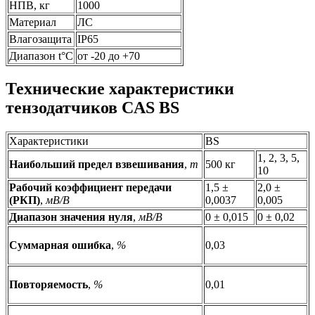
НПВ, кг
1000
Материал
ЛС
Влагозащита
IP65
Диапазон t°C
от -20 до +70
Технические характеристики
тензодатчиков CAS BS
Характеристики
BS
1, 2, 3, 5,
Наибольший предел взвешивания
,
т
500 кг
10
Рабочий коэффициент передачи
1,5 ±
2,0 ±
(РКП)
,
мВ/В
0,0037
0,005
Диапазон значения нуля
,
мВ/В
0 ± 0,015
0 ± 0,02
Суммарная ошибка
,
%
0,03
Повторяемость
,
%
0,01