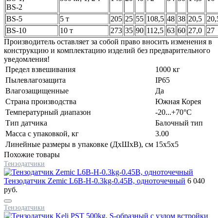
BS-2
BS-5
5 т
205
25
55
108,5
48
38
20,5
20,
BS-10
10 т
273
35
90
112,5
63
60
27,0
27
Производитель оставляет за собой право вносить изменения в
конструкцию и комплектацию изделий без предварительного
уведомления!
Предел взвешивания
1000 кг
Пылевлагозащита
IP65
Влагозащищенные
Да
Страна производства
Южная Корея
Температурный диапазон
-20...+70°C
Тип датчика
Балочный тип
Масса с упаковкой, кг
3.00
Линейные размеры в упаковке (ДxШxВ), см
15x5x5
Похожие товары
Тензодатчики
Тензодатчик Zemic L6B-H-0.3kg-0.45B, одноточечный
6 040
руб.
Тензодатчики