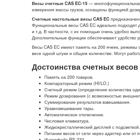
Весы счетные CAS EC-15
— многофункциональная 
измерения массы грузов, оснащены функцией дози
Счетные настольные весы CAS EC
предназначены
Функциональные весы CAS EC идеально подходят д
и т.д. В частности, с их помощью очень удобно вып
Дополнительные функции обеспечивают удобство р
Весы CAS EC имеют память на 200 ячеек, режимы 
весе одной штуки и общем количестве. Могут работ
Достоинства счетных весов 
Память на 200 товаров.
Компараторный режим (HI/LO.)
Счетный режим (определение количества оди
Режим дозирования (с возможностью внешнег
Суммирование результатов взвешивания.
Уравновешивание тары.
Автоматическое отключение.
Числовая клавиатура.
Жидкокристаллический дисплей с подсветкой.
Питание весов от сети через адаптер или от
Интерфейс RS-232.