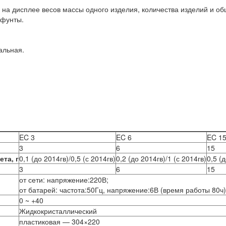
на дисплее весов массы одного изделия, количества изделий и о
 фунты.
альная.
EC 3
EC 6
EC 1
3
6
15
та, г
0,1 (до 2014гв)/0,5 (с 2014гв)
0,2 (до 2014гв)/1 (с 2014гв)
0,5 (
3
6
15
от сети: напряжение:220В;
от батарей: частота:50Гц, напряжение:6В (время работы 80ч)
0 ~ +40
Жидкокристаллический
пластиковая — 304×220