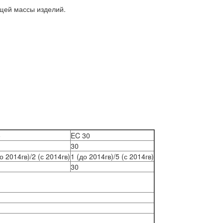
бщей массы изделий.
5
EC 30
30
до 2014гв)/2 (с 2014гв)
1 (до 2014гв)/5 (с 2014гв)
30