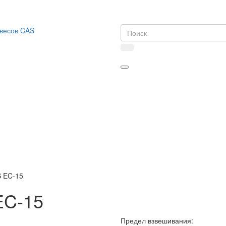
S EC-15
EC-15
Предел взвешивания: