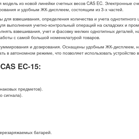
модель из новой линейки счетных весов CAS EC. Электронные сч
рования и удобным ЖК-дисплеем, состоящим из 3-х частей.
 для взвешивания, определения количества и учета однотипного 
ля выполнения учетно-контрольный операций на складских и пром
олнять взвешивания, учет и фасовку мелких однотипных деталей, на
аботы с самой большой номенклатурой товаров.
суммирования и дозирования. Оснащены удобным ЖК-дисплеем, н
ать в автономном режиме, что позволяет использовать устройство 
CAS EC-15:
наковых предметов).
о сигнала).
 перезаряжаемых батарей.