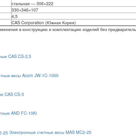
стальная — 306×222
330×346×107
4,5
CAS Corporation (Южная Корея)
изменения в конструкцию и комплектацию изделий без предварител
ные CAS CS-2,5
тные весы Acom JW-1C-1000
ые CAS CS-5
етные AND FC-10Ki
Электронные счетные весы MAS MC2-25