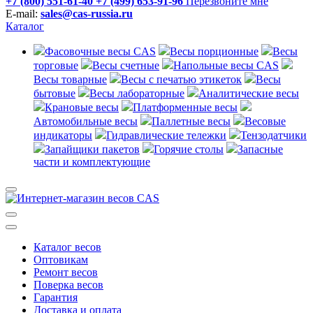
+7 (800) 551-61-40
+7 (499) 653-91-96
Перезвоните мне
E-mail:
sales@cas-russia.ru
Каталог
Фасовочные весы CAS
Весы порционные
Весы
торговые
Весы счетные
Напольные весы CAS
Весы товарные
Весы с печатью этикеток
Весы
бытовые
Весы лабораторные
Аналитические весы
Крановые весы
Платформенные весы
Автомобильные весы
Паллетные весы
Весовые
индикаторы
Гидравлические тележки
Тензодатчики
Запайщики пакетов
Горячие столы
Запасные
части и комплектующие
Каталог весов
Оптовикам
Ремонт весов
Поверка весов
Гарантия
Доставка и оплата