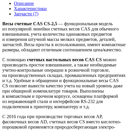
Описание
Характеристики
Запчасти (7)
Весы счетные CAS CS-2,5
— функциональная модель
из популярной линейки счетных весов CAS для обычного
взвешивания, учета количества одинаковых предметов
и измерения штучной массы мелких предметов, деталей,
запчастей. Весы просты в использовании, имеют компактные
размеры, обладают отличным соотношением цена/качество.
С помощью
счетных настольных весов CAS CS
можно
производить простое взвешивание, а также необходимые
учетно-контрольные операции в розничной торговле,
на производственных складах, промышленных предприятиях
и т.д. Удобные в обращении и функциональные весы CAS
CS позволят вывести качество учета на новый уровень даже
при обширной номенклатуре товаров. Выполнены
в компактным и прочном корпусе, оснащены платформой
из нержавеющей стали и интерфейсом RS-232 для
подключения к принтеру, компьютеру и т.д.
С 2016 года при производстве торговых весов AP,
фасовочных весов AD, счетных весов CS вместо кислотно-
порошковой применяется природосберегающая электро-