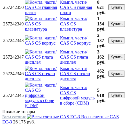
Компл. части/
8
257242350
CAS CS главная
621
Купить
плата
руб.
Компл. части/
1
257242349
CAS CS
154
Купить
клавиатура
руб.
2
Компл. части/
257242348
137
Купить
CAS CS корпус
руб.
Компл. части/
3
257242347
CAS CS плата
162
Купить
дисплея
руб.
Компл. части/
462
257242346
CAS CS стекло
Купить
руб.
дисплея
Компл. части/
5
CAS CS
257242345
618
Купить
цифровой модуль
руб.
в сборе (CDM)
Похожие товары
Весы счетные CAS
Весы счетные
EC-3
26 175 руб.