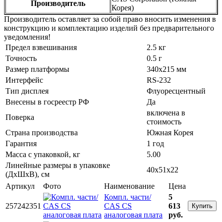
Производитель
Корея)
Производитель оставляет за собой право вносить изменения в
конструкцию и комплектацию изделий без предварительного
уведомления!
Предел взвешивания
2.5 кг
Точность
0.5 г
Размер платформы
340x215 мм
Интерфейс
RS-232
Тип дисплея
Флуоресцентный
Внесены в госреестр РФ
Да
включена в
Поверка
стоимость
Страна производства
Южная Корея
Гарантия
1 год
Масса с упаковкой, кг
5.00
Линейные размеры в упаковке
40x51x22
(ДxШxВ), см
Артикул
Фото
Наименование
Цена
Компл. части/
5
257242351
CAS CS
613
Купить
аналоговая плата
руб.