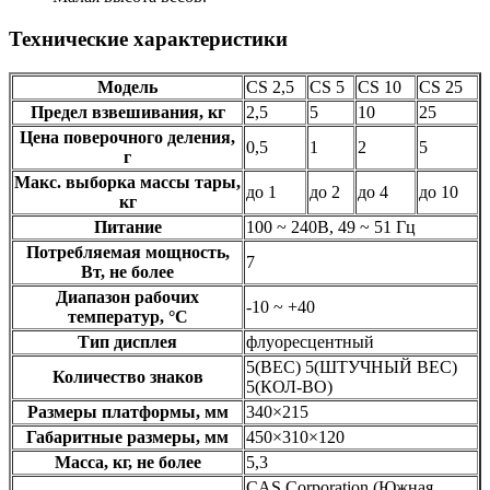
Технические характеристики
Модель
CS 2,5
CS 5
CS 10
CS 25
Предел взвешивания, кг
2,5
5
10
25
Цена поверочного деления,
0,5
1
2
5
г
Макс. выборка массы тары,
до 1
до 2
до 4
до 10
кг
Питание
100 ~ 240В, 49 ~ 51 Гц
Потребляемая мощность,
7
Вт, не более
Диапазон рабочих
-10 ~ +40
температур, °C
Тип дисплея
флуоресцентный
5(ВЕС) 5(ШТУЧНЫЙ ВЕС)
Количество знаков
5(КОЛ-ВО)
Размеры платформы, мм
340×215
Габаритные размеры, мм
450×310×120
Масса, кг, не более
5,3
CAS Corporation (Южная