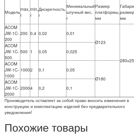
Минимальный
Размер
Габар
max,
min,
Дискретность,
Модель
штучный вес,
платформы,
размер
г
г
г
г
мм
мм
ACOM
JW-1C-
200
0,4
0,02
0,01
200
Ø123
ACOM
JW-1C-
500
1
0,05
0,025
500
280х25
ACOM
JW-1C-
1000
2
0,1
0,05
1000
Ø180
ACOM
JW-1C-
2000
4
0,2
0,1
2000
Производитель оставляет за собой право вносить изменения в
конструкцию и комплектацию изделий без предварительного
уведомления!
Похожие товары