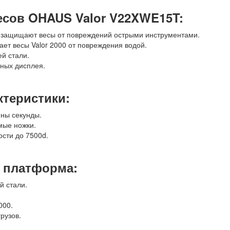
сов OHAUS Valor V22XWE15T:
а защищают весы от повреждений острыми инструментами.
ет весы Valor 2000 от повреждения водой.
й стали.
дных дисплея.
ктеристики:
ны секунды.
мые ножки.
сти до 7500d.
 платформа:
й стали.
000.
рузов.