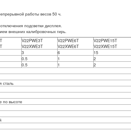
епрерывной работы весов 50 ч.
отключения подсветки дисплея.
нием внешних калибровочных гирь.
T
V22PWE3T
V22PWE6T
V22PWE15T
T
V22XWE3T
V22XWE6T
V22XWE15T
3
6
15
0.5
1
2
0.5
1
2
 сталь
е по высоте
й