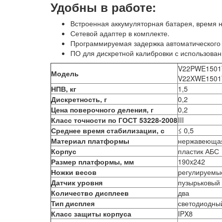
Удобны в работе:
Встроенная аккумуляторная батарея, время н
Сетевой адаптер в комплекте.
Программируемая задержка автоматического 
ПО для дискретной калибровки с использова
V22PWE1501
Модель
V22XWE1501
НПВ, кг
1,5
Дискретность, г
0,2
Цена поверочного деления, г
0,2
Класс точности по ГОСТ 53228-2008
III
Среднее время стабилизации, с
≤ 0,5
Материал платформы
нержавеющая
Корпус
пластик АБС
Размер платформы, мм
190x242
Ножки весов
регулируемы
Датчик уровня
пузырьковый
Количество дисплеев
два
Тип дисплея
светодиодны
Класс защиты корпуса
IPX8