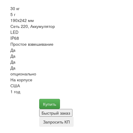
30 кг
5 г
190x242 мм
Сеть 220, Аккумулятор
LED
IP68
Простое взвешивание
Да
Да
Да
Да
опционально
На корпусе
США
1 год
Купить
Быстрый заказ
Запросить КП