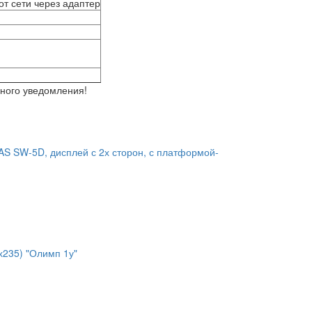
от сети через адаптер
ьного уведомления!
S SW-5D, дисплей с 2х сторон, с платформой-
235) "Олимп 1у"