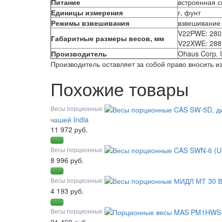
Питание
встроенная с
Единицы измерения
г, фунт
Режимы взвешивания
взвешивание
V22PWE: 280 
Габаритные размеры весов, мм
V22XWE: 288 
Производитель
Ohaus Corp.
Производитель оставляет за собой право вносить 
Похожие товары
Весы порционные
чашей India
11 972 руб.
Весы порционные
8 996 руб.
Весы порционные
4 193 руб.
Весы порционные
21 469 руб.