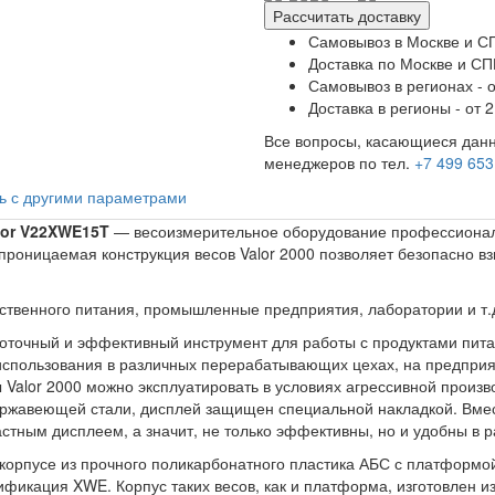
Рассчитать доставку
Самовывоз в Москве и СП
Доставка по Москве и СПБ
Самовывоз в регионах - о
Доставка в регионы - от 2
Все вопросы, касающиеся данн
менеджеров по тел.
+7 499 653
ь с другими параметрами
or V22XWE15T
— весоизмерительное оборудование профессиональ
епроницаемая конструкция весов Valor 2000 позволяет безопасно 
ственного питания, промышленные предприятия, лаборатории и т.
оточный и эффективный инструмент для работы с продуктами пита
 использования в различных перерабатывающих цехах, на предприя
Valor 2000 можно эксплуатировать в условиях агрессивной произв
ржавеющей стали, дисплей защищен специальной накладкой. Вмест
тным дисплеем, а значит, не только эффективны, но и удобны в р
корпусе из прочного поликарбонатного пластика АБС с платформо
икация XWE. Корпус таких весов, как и платформа, изготовлен и