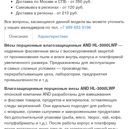
Доставка по Москве и СПБ - от 350 руб.
Самовывоз в регионах - от 120 руб.
Доставка в регионы - от 210 руб.
Все вопросы, касающиеся данной модели вы можете уточнить
у наших менеджеров по тел.
+7 499 653 9196
Описание
Характеристики
Вeсы порционные влагозащищенные AND HL-3000LWP
—
надежные фасовочные весы с высокоуровневой защитой
от проникновения пыли и влаги внутрь корпуса и платформой
увеличенного размера. Предназначены для эксплуатации
в самых сложных условиях — производство,
перерабатывающие цеха, лаборатории, предприятия
промышленности и т.д.
Влагозащищенные порционые весы AND HL-3000LWP
японской компании AND разработаны для взвешивания
и фасовки товаров, продуктов и материалов, оставляющих
следы загрязнений. Они идеально подходят для работы
с мокрыми, сухими сыпучими и замороженными продуктами
без дополнительной упаковки (рыба, мясо, творог, чай, кофе,
полуфабрикаты и т.д.). После работы корпус и платформу
весов достаточно легко отмыть от загрязнений струей воды.