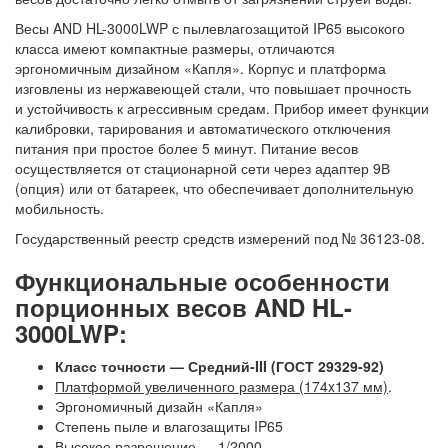
Весы AND HL-3000LWP с пылевлагозащитой IP65 высокого
класса имеют компактные размеры, отличаются
эргономичным дизайном «Капля». Корпус и платформа
изговлены из нержавеющей стали, что повышает прочность
и устойчивость к агрессивным средам. Прибор имеет функции
калибровки, тарирования и автоматического отключения
питания при простое более 5 минут. Питание весов
осуществляется от стационарной сети через адаптер 9В
(опция) или от батареек, что обеспечивает дополнительную
мобильность.
Государственный реестр средств измерений под № 36123-08.
Функциональные особенности
порционных весов AND HL-
3000LWP:
Класс точности — Средний-III (ГОСТ 29329-92)
Платформой увеличенного размера (174x137 мм)
.
Эргономичный дизайн «Капля»
Степень пыле и влагозащиты IP65
Высокое разрешение — 1/2000