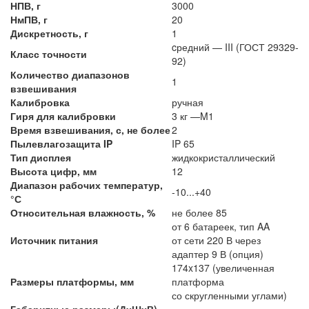
НПВ, г
3000
НмПВ, г
20
Дискретность, г
1
cредний — III (ГОСТ 29329-
Класс точности
92)
Количество диапазонов
1
взвешивания
Калибровка
ручная
Гиря для калибровки
3 кг —M1
Время взвешивания, с, не более
2
Пылевлагозащита IP
IP 65
Тип дисплея
жидкокристаллический
Высота цифр, мм
12
Диапазон рабочих температур,
-10...+40
°С
Относительная влажность, %
не более 85
от 6 батареек, тип AA
Источник питания
от сети 220 В через
адаптер 9 В (опция)
174x137 (увеличенная
Размеры платформы, мм
платформа
со скругленными углами)
Габаритные размеры(ДхШхВ),