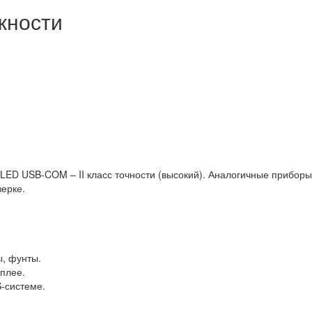
жности
 LED USB-COM – II класс точности (высокий). Аналогичные прибор
ерке.
, фунты.
плее.
-системе.