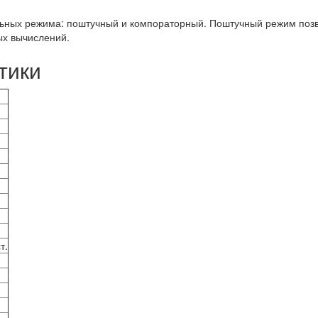
ьных режима: поштучный и компораторный. Поштучный режим позво
х вычислений.
тики
т.