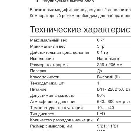
Регулируемая высота опор.
В некоторых модификациях доступны 2 дополнител
Компораторный режим необходим для лабораторны
Технические характерис
Максимальный вес
6 кг
Минимальный вес
5 гр
Действительная цена деления
0.1 гр
Исполнение
Настольные
Размер платформы
256 x 206 мм
Поверка
Да
Класс точности
Высокий (II)
Тензодатчики, шт
1
Питание
Б/П - 220В*5,8 Вт
Допустимая влажность
80%
Атмосферное давление
630...800 мм рт. с
Температура эксплуатации
10… +40
Тип дисплея
LED
Количество разрядов индикации
6
Размер символов, мм
9*21; 11*21