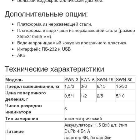
Большой жидкокристаллический дисплей.
Дополнительные опции:
Платформа из нержавеющей стали.
Платформа в виде чаши из нержавеющей стали (размер
355×310×55 мм).
Водонепроницаемый кожух из прозрачного пластика.
Интерфейс RS-232 и USB
АКБ
Технические характеристики
Модель
SWN-3
SWN-6
SWN-15
SWN-30
Предел взвешивания, кг
1,5/3
3/6
6/15
15/30
Цена поверочного
0,5/1
1/2
2/5
5/10
деления, г
Число разрядов
6
индикатора
Тип измерения
тензометрический
Аккумуляторы 1,5 Вх3 шт. (тип
Питание
D),Pb 4 B4 A
адаптер 6В, батарейки