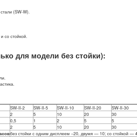
стали (SW-W).
и со стойкой.
ко для модели без стойки):
ли.
астика.
SW-II-2
SW-II-5
SW-II-10
SW-II-20
SW-II-30
2
5
10
20
30
0,5
1
2
5
5
2
5
10
20
30
асов
без стойки с одним дисплеем −20, двумя — 10; со стойкой — 