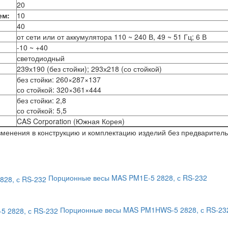
20
ем:
10
40
от сети или от аккумулятора 110 ~ 240 В, 49 ~ 51 Гц; 6 В
-10 ~ +40
светодиодный
239х190 (без стойки); 293х218 (со стойкой)
без стойки: 260×287×137
со стойкой: 320×361×444
без стойки: 2,8
со стойкой: 5,5
CAS Corporation (Южная Корея)
изменения в конструкцию и комплектацию изделий без предварител
Порционные весы MAS PM1E-5 2828, с RS-232
Порционные весы MAS PM1HWS-5 2828, с RS-23