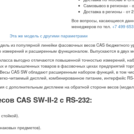
Самовывоз в регионах - о
Доставка в регионы - от 2
Все вопросы, касающиеся данн
менеджеров по тел.
+7 499 653
Эта же модель с другими параметрами
ель из популярной линейки фасовочных весов CAS бюджетного ур
ю измерений и расширенным функционалом. Выпускаются в двух мо
класса выгодно отличаются повышенной точностью измерений, наб
 и промышленных товаров в фасовочных цехах предприятий торгов
 Весы CAS SW обладают расширенным набором функций, в том числ
егко-читаемый дисплей, комбинированное питание, интерфейс RS-2
я с дополнительным дисплеем на обратной стороне весов (модели 
ов CAS SW-II-2 c RS-232:
стойкой).
наковых предметов).