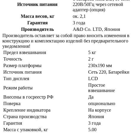
Источник питания
220B/50Гц через сетевой
адаптер (опция)
Масса весов, кг
ок. 2,1
Гарантия
3 года
Производитель
A&D Co. LTD, Япония
Производитель оставляет за собой право вносить изменения в
конструкцию и комплектацию изделий без предварительного
уведомления!
Предел взвешивания
5 кг
Точность
2 г
Размер платформы
230x190 мм
Источник питания
Сеть 220, Батарейки
Тип дисплея
LCD
Простое
Режим работы
взвешивание
Внесены в госреестр РФ
Да
Поверка
опционально
Крепление индикатора
На корпусе
Страна производства
Япония
Гарантия
3 года
Масса с упаковкой, кг
5.00