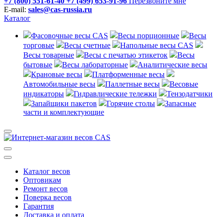
+7 (800) 551-61-40
+7 (499) 653-91-96
Перезвоните мне
E-mail:
sales@cas-russia.ru
Каталог
Фасовочные весы CAS
Весы порционные
Весы
торговые
Весы счетные
Напольные весы CAS
Весы товарные
Весы с печатью этикеток
Весы
бытовые
Весы лабораторные
Аналитические весы
Крановые весы
Платформенные весы
Автомобильные весы
Паллетные весы
Весовые
индикаторы
Гидравлические тележки
Тензодатчики
Запайщики пакетов
Горячие столы
Запасные
части и комплектующие
Каталог весов
Оптовикам
Ремонт весов
Поверка весов
Гарантия
Доставка и оплата