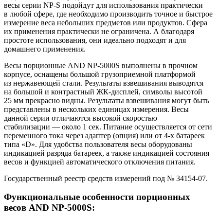
весы серии NP-S подойдут для использования практически
в любой сфере, где необходимо производить точное и быстрое
измерение веса небольших предметов или продуктов. Сфера
их применения практически не ограничена. А благодаря
простоте использования, они идеально подходят и для
домашнего применения.
Вeсы порционные AND NP-5000S выполнены в прочном
корпусе, оснащены большой грузоприемной платформой
из нержавеющей стали. Результаты взвешивания выводятся
на большой и контрастный ЖК-дисплей, символы высотой
25 мм прекрасно видны. Результаты взвешивания могут быть
представлены в нескольких единицах измерения. Весы
данной серии отличаются высокой скоростью
стабилизации — около 1 сек. Питание осуществляется от сети
переменного тока через адаптер (опция) или от 4-х батареек
типа «D». Для удобства пользователя весы оборудованы
индикацией разряда батареек, а также индикацией состояния
весов и функцией автоматического отключения питания.
Государственный реестр средств измерений под № 34154-07.
Функциональные особенности порционных
весов AND NP-5000S: