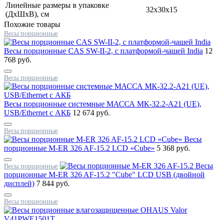
Линейные размеры в упаковке
32x30x15
(ДxШxВ), см
Похожие товары
Весы порционные
Весы порционные CAS SW-II-2, с платформой-чашей India
12
768 руб.
Весы порционные
Весы порционные системные МАССА МК-32.2-А21 (UE),
USB/Ethernet с АКБ
12 674 руб.
Весы порционные
Весы
порционные M-ER 326 AF-15.2 LCD «Cube»
5 368 руб.
Весы
Весы порционные
порционные M-ER 326 AF-15.2 "Cube" LCD USB (двойной
дисплей)
7 844 руб.
Весы порционные