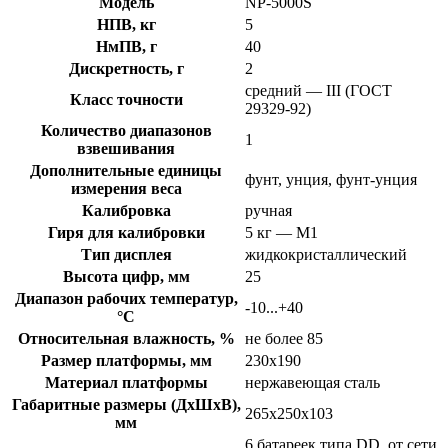
Модель
NP-5000S
НПВ, кг
5
НмПВ, г
40
Дискретность, г
2
средний — III (ГОСТ
Класс точности
29329-92)
Количество диапазонов
1
взвешивания
Дополнительные единицы
фунт, унция, фунт-унция
измерения веса
Калибровка
ручная
Гиря для калибровки
5 кг — M1
Тип дисплея
жидкокристаллический
Высота цифр, мм
25
Диапазон рабочих температур,
-10...+40
°С
Относительная влажность, %
не более 85
Размер платформы, мм
230x190
Материал платформы
нержавеющая сталь
Габаритные размеры (ДхШхВ),
265x250x103
мм
6 батареек типа DD, от сети