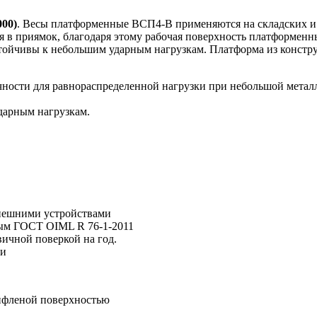
00)
. Весы платформенные ВСП4-В применяются на складских и
 в приямок, благодаря этому рабочая поверхность платформенны
стойчивы к небольшим ударным нагрузкам. Платформа из констр
чности для равнораспределенной нагрузки при небольшой метал
дарным нагрузкам.
внешними устройствами
ным ГОСТ OIML R 76-1-2011
вичной поверкой на год.
си
рифленой поверхностью