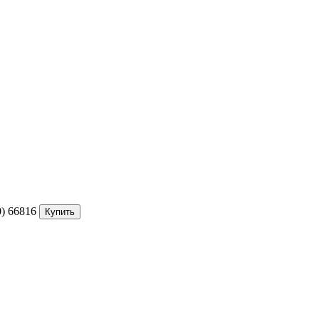
)
66816
Купить