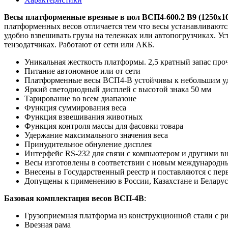
Весы платформенные врезные в пол ВСП4-600.2 В9 (1250х10
платформенных весов отличается тем что весы устанавливаются
удобно взвешивать грузы на тележках или автопогрузчиках. У
тензодатчиках. Работают от сети или АКБ.
Уникальная жесткость платформы. 2,5 кратный запас про
Питание автономное или от сети
Платформенные весы ВСП4-В устойчивы к небольшим у
Яркий светодиодный дисплей с высотой знака 50 мм
Тарирование во всем диапазоне
Функция суммирования веса
Функция взвешивания животных
Функция контроля массы для фасовки товара
Удержание максимального значения веса
Принудительное обнуление дисплея
Интерфейс RS-232 для связи с компьютером и другими 
Весы изготовлены в соответствии с новым международ
Внесены в Государственный реестр и поставляются с пер
Допущены к применению в России, Казахстане и Белару
Базовая комплектация весов ВСП-4В
:
Грузоприемная платформа из конструкционной стали с 
Врезная рама