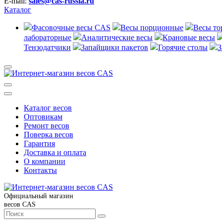
E-mail:
sales@cas-russia.ru
Каталог
Фасовочные весы CAS
Весы порционные
Весы то
лабораторные
Аналитические весы
Крановые весы
Тензодатчики
Запайщики пакетов
Горячие столы
З
Каталог весов
Оптовикам
Ремонт весов
Поверка весов
Гарантия
Доставка и оплата
О компании
Контакты
Официальный магазин
весов CAS