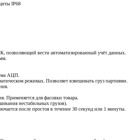
щиты IP68
ПК, позволяющий вести автоматизированный учёт данных.
мм.
игма АЦП.
матическом режимах. Позволяет взвешивать груз партиями.
ния.
я. Применяется для фасовки товара.
шивания нестабильных грузов).
чается после простоя в течение 30 секунд или 1 минуты.