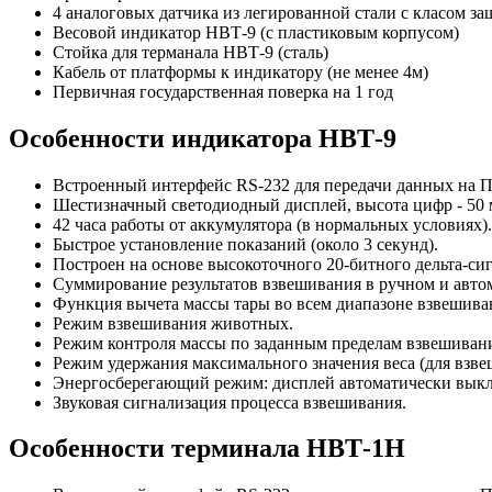
4 аналоговых датчика из легированной стали с класом за
Весовой индикатор НВТ-9 (с пластиковым корпусом)
Стойка для терманала НВТ-9 (сталь)
Кабель от платформы к индикатору (не менее 4м)
Первичная государственная поверка на 1 год
Особенности индикатора НВТ-9
Встроенный интерфейс RS-232 для передачи данных на 
Шестизначный светодиодный дисплей, высота цифр - 50 
42 часа работы от аккумулятора (в нормальных условиях).
Быстрое установление показаний (около 3 секунд).
Построен на основе высокоточного 20-битного дельта-с
Суммирование результатов взвешивания в ручном и авто
Функция вычета массы тары во всем диапазоне взвешива
Режим взвешивания животных.
Режим контроля массы по заданным пределам взвешивани
Режим удержания максимального значения веса (для взве
Энергосберегающий режим: дисплей автоматически выклю
Звуковая сигнализация процесса взвешивания.
Особенности терминала НВТ-1Н